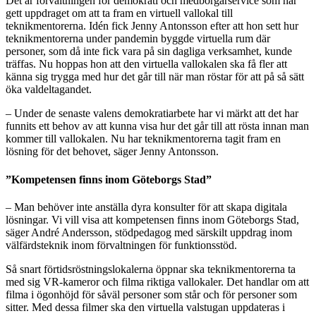
Det är förvaltningen för demokrati och medborgarservice som har
gett uppdraget om att ta fram en virtuell vallokal till
teknikmentorerna. Idén fick Jenny Antonsson efter att hon sett hur
teknikmentorerna under pandemin byggde virtuella rum där
personer, som då inte fick vara på sin dagliga verksamhet, kunde
träffas. Nu hoppas hon att den virtuella vallokalen ska få fler att
känna sig trygga med hur det går till när man röstar för att på så sätt
öka valdeltagandet.
– Under de senaste valens demokratiarbete har vi märkt att det har
funnits ett behov av att kunna visa hur det går till att rösta innan man
kommer till vallokalen. Nu har teknikmentorerna tagit fram en
lösning för det behovet, säger Jenny Antonsson.
”Kompetensen finns inom Göteborgs Stad”
– Man behöver inte anställa dyra konsulter för att skapa digitala
lösningar. Vi vill visa att kompetensen finns inom Göteborgs Stad,
säger André Andersson, stödpedagog med särskilt uppdrag inom
välfärdsteknik inom förvaltningen för funktionsstöd.
Så snart förtidsröstningslokalerna öppnar ska teknikmentorerna ta
med sig VR-kameror och filma riktiga vallokaler. Det handlar om att
filma i ögonhöjd för såväl personer som står och för personer som
sitter. Med dessa filmer ska den virtuella valstugan uppdateras i