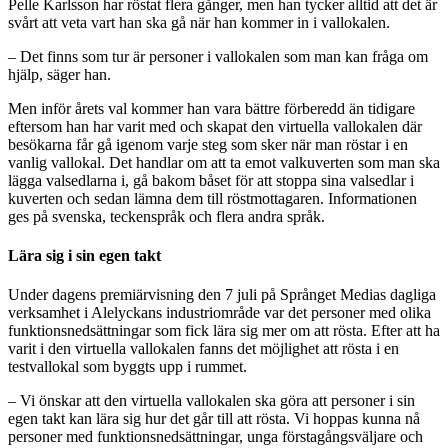
Pelle Karlsson har röstat flera gånger, men han tycker alltid att det är
svårt att veta vart han ska gå när han kommer in i vallokalen.
– Det finns som tur är personer i vallokalen som man kan fråga om
hjälp, säger han.
Men inför årets val kommer han vara bättre förberedd än tidigare
eftersom han har varit med och skapat den virtuella vallokalen där
besökarna får gå igenom varje steg som sker när man röstar i en
vanlig vallokal. Det handlar om att ta emot valkuverten som man ska
lägga valsedlarna i, gå bakom båset för att stoppa sina valsedlar i
kuverten och sedan lämna dem till röstmottagaren. Informationen
ges på svenska, teckenspråk och flera andra språk.
Lära sig i sin egen takt
Under dagens premiärvisning den 7 juli på Språnget Medias dagliga
verksamhet i Alelyckans industriområde var det personer med olika
funktionsnedsättningar som fick lära sig mer om att rösta. Efter att ha
varit i den virtuella vallokalen fanns det möjlighet att rösta i en
testvallokal som byggts upp i rummet.
– Vi önskar att den virtuella vallokalen ska göra att personer i sin
egen takt kan lära sig hur det går till att rösta. Vi hoppas kunna nå
personer med funktionsnedsättningar, unga förstagångsväljare och