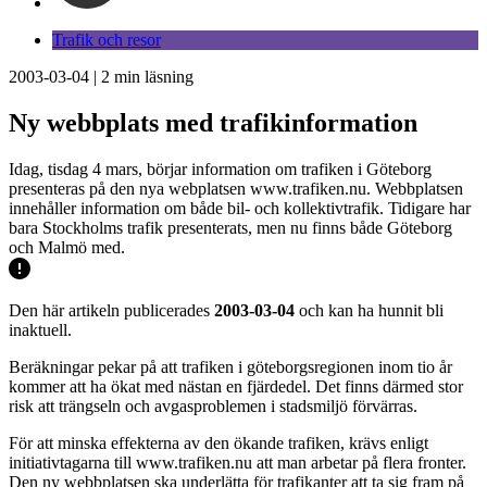
Trafik och resor
2003-03-04
|
2
min läsning
Ny webbplats med trafikinformation
Idag, tisdag 4 mars, börjar information om trafiken i Göteborg
presenteras på den nya webplatsen www.trafiken.nu. Webbplatsen
innehåller information om både bil- och kollektivtrafik. Tidigare har
bara Stockholms trafik presenterats, men nu finns både Göteborg
och Malmö med.
Den här artikeln publicerades
2003-03-04
och kan ha hunnit bli
inaktuell.
Beräkningar pekar på att trafiken i göteborgsregionen inom tio år
kommer att ha ökat med nästan en fjärdedel. Det finns därmed stor
risk att trängseln och avgasproblemen i stadsmiljö förvärras.
För att minska effekterna av den ökande trafiken, krävs enligt
initiativtagarna till www.trafiken.nu att man arbetar på flera fronter.
Den ny webbplatsen ska underlätta för trafikanter att ta sig fram på