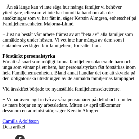
− Än så länge kan vi inte säga hur många familjer vi behöver
ytterligare, eftersom vi inte har hunnit ta hand om alla de
ansökningar som vi har fått in, säger Kerstin Almgren, enhetschef på
Familjehemsenheten Majorna-Linné.
− Just nu består vårt arbete främst av att ”beta av” alla familjer som
anmälde sig under hösten. Vi vet inte hur många av dem som i
slutänden verkligen blir familjehem, fortsätter hon.
Förstärkt personalstyrka
För att så snart som möjligt kunna familjehemsplacera de barn och
unga som väntar på ett hem, har personalstyrkan fått förstärkas inom
hela Familjehemsenheten. Bland annat handlar det om att skynda på
den obligatoriska utredningen av de anmälda familjernas lämplighet.
Vid årsskiftet började tre nyanställda familjehemssekreterare.
− Vi har även tagit in två av våra pensionärer på deltid och i mitten
av mars börjar en ny arbetsledare. Mitten av april tillkommer
dessutom en administratör, säger Kerstin Almgren.
Camilla Adolfsson
Dela artikel