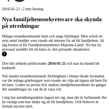
2016-01-21
|
2
min läsning
Nya familjehemssekreterare ska skynda
på utredningar
Många ensamkommande barn och unga flyktingar. Men också ett
stort antal familjer som visade sitt intresse för att bli familjehem. Så
såg hösten ut för Familjehemsenheten Majorna-Linné. Nu har ny
personal anställts för att klara av den pressade situationen.
Den här artikeln publicerades
2016-01-21
och kan ha hunnit bli
inaktuell.
När antalet ensamkommande flyktingbarn i höstas ökade lavinartat,
var det många göteborgare som visade sin vilja att öppna sitt hem för
ett barn. Under en period fick stadens familjehemsenheter tio gånger
fler anmälningar än vad de är vana vid.
I dag har anmälningstakten lugnat ner sig, men det är fortfarande fler
än vanligt som kan tänka sig att bli familjehem. Och behovet är
fortsatt mycket stort.