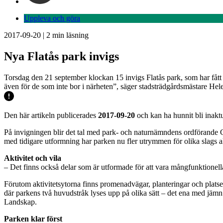
Uppleva och göra
2017-09-20
|
2
min läsning
Nya Flatås park invigs
Torsdag den 21 september klockan 15 invigs Flatås park, som har fått en
även för de som inte bor i närheten”, säger stadsträdgårdsmästare Hel
Den här artikeln publicerades
2017-09-20
och kan ha hunnit bli inaktu
På invigningen blir det tal med park- och naturnämndens ordförande C
med tidigare utformning har parken nu fler utrymmen för olika slags a
Aktivitet och vila
– Det finns också delar som är utformade för att vara mångfunktionella.
Förutom aktivitetsytorna finns promenadvägar, planteringar och platser
där parkens två huvudstråk lyses upp på olika sätt – det ena med jämn
Landskap.
Parken klar först