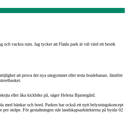
ng och vackra rum. Jag tycker att Flatås park är väl värd ett besök
jlighet att prova det nya utegymmet eller testa boulebanan. Jämfört
treetbasket.
 skejta eller åka kickbike på, säger Helena Bjarnegård.
rgola med bänkar och bord. Parken har också ett nytt belysningskoncept
 per stolpe. För gestaltningen står landskapsarkitekterna på byrån 02