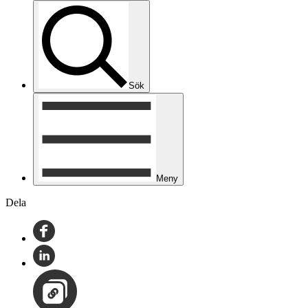
Sök
Meny
Dela