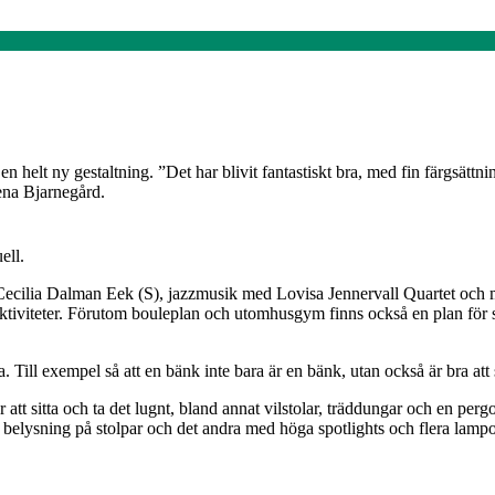
 helt ny gestaltning. ”Det har blivit fantastiskt bra, med fin färgsättni
ena Bjarnegård.
ell.
ecilia Dalman Eek (S), jazzmusik med Lovisa Jennervall Quartet och mö
ktiviteter. Förutom bouleplan och utomhusgym finns också en plan för s
 Till exempel så att en bänk inte bara är en bänk, utan också är bra att
 att sitta och ta det lugnt, bland annat vilstolar, träddungar och en pe
 belysning på stolpar och det andra med höga spotlights och flera lampor