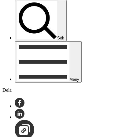
Sök
Meny
Dela