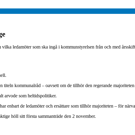
ge
 vilka ledamöter som ska ingå i kommunstyrelsen från och med årsskif
ell.
 titeln kommunalråd – oavsett om de tillhör den regerande majoriteten 
t arvode som heltidspolitiker.
de, har enbart de ledamöter och ersättare som tillhör majoriteten – för när
tige höll sitt första sammanträde den 2 november.