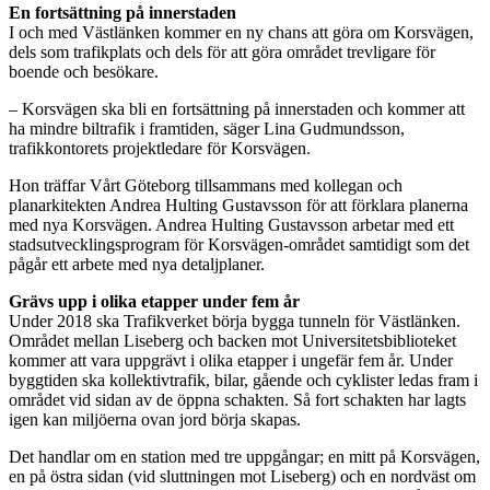
En fortsättning på innerstaden
I och med Västlänken kommer en ny chans att göra om Korsvägen,
dels som trafikplats och dels för att göra området trevligare för
boende och besökare.
– Korsvägen ska bli en fortsättning på innerstaden och kommer att
ha mindre biltrafik i framtiden, säger Lina Gudmundsson,
trafikkontorets projektledare för Korsvägen.
Hon träffar Vårt Göteborg tillsammans med kollegan och
planarkitekten Andrea Hulting Gustavsson för att förklara planerna
med nya Korsvägen. Andrea Hulting Gustavsson arbetar med ett
stadsutvecklingsprogram för Korsvägen-området samtidigt som det
pågår ett arbete med nya detaljplaner.
Grävs upp i olika etapper under fem år
Under 2018 ska Trafikverket börja bygga tunneln för Västlänken.
Området mellan Liseberg och backen mot Universitetsbiblioteket
kommer att vara uppgrävt i olika etapper i ungefär fem år. Under
byggtiden ska kollektivtrafik, bilar, gående och cyklister ledas fram i
området vid sidan av de öppna schakten. Så fort schakten har lagts
igen kan miljöerna ovan jord börja skapas.
Det handlar om en station med tre uppgångar; en mitt på Korsvägen,
en på östra sidan (vid sluttningen mot Liseberg) och en nordväst om