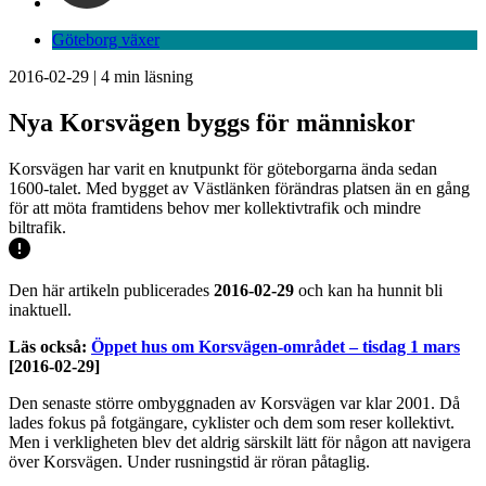
Göteborg växer
2016-02-29
|
4
min läsning
Nya Korsvägen byggs för människor
Korsvägen har varit en knutpunkt för göteborgarna ända sedan
1600-talet. Med bygget av Västlänken förändras platsen än en gång
för att möta framtidens behov mer kollektivtrafik och mindre
biltrafik.
Den här artikeln publicerades
2016-02-29
och kan ha hunnit bli
inaktuell.
Läs också:
Öppet hus om Korsvägen-området – tisdag 1 mars
[2016-02-29]
Den senaste större ombyggnaden av Korsvägen var klar 2001. Då
lades fokus på fotgängare, cyklister och dem som reser kollektivt.
Men i verkligheten blev det aldrig särskilt lätt för någon att navigera
över Korsvägen. Under rusningstid är röran påtaglig.