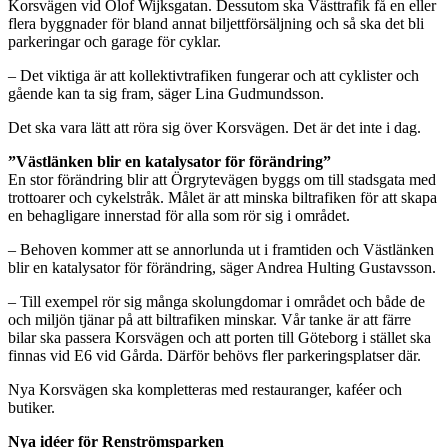
Korsvägen vid Olof Wijksgatan. Dessutom ska Västtrafik få en eller
flera byggnader för bland annat biljettförsäljning och så ska det bli
parkeringar och garage för cyklar.
– Det viktiga är att kollektivtrafiken fungerar och att cyklister och
gående kan ta sig fram, säger Lina Gudmundsson.
Det ska vara lätt att röra sig över Korsvägen. Det är det inte i dag.
”Västlänken blir en katalysator för förändring”
En stor förändring blir att Örgrytevägen byggs om till stadsgata med
trottoarer och cykelstråk. Målet är att minska biltrafiken för att skapa
en behagligare innerstad för alla som rör sig i området.
– Behoven kommer att se annorlunda ut i framtiden och Västlänken
blir en katalysator för förändring, säger Andrea Hulting Gustavsson.
– Till exempel rör sig många skolungdomar i området och både de
och miljön tjänar på att biltrafiken minskar. Vår tanke är att färre
bilar ska passera Korsvägen och att porten till Göteborg i stället ska
finnas vid E6 vid Gårda. Därför behövs fler parkeringsplatser där.
Nya Korsvägen ska kompletteras med restauranger, kaféer och
butiker.
Nya idéer för Renströmsparken