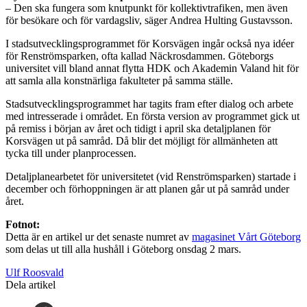
– Den ska fungera som knutpunkt för kollektivtrafiken, men även
för besökare och för vardagsliv, säger Andrea Hulting Gustavsson.
I stadsutvecklingsprogrammet för Korsvägen ingår också nya idéer
för Renströmsparken, ofta kallad Näckrosdammen. Göteborgs
universitet vill bland annat flytta HDK och Akademin Valand hit för
att samla alla konstnärliga fakulteter på samma ställe.
Stadsutvecklingsprogrammet har tagits fram efter dialog och arbete
med intresserade i området. En första version av programmet gick ut
på remiss i början av året och tidigt i april ska detaljplanen för
Korsvägen ut på samråd. Då blir det möjligt för allmänheten att
tycka till under planprocessen.
Detaljplanearbetet för universitetet (vid Renströmsparken) startade i
december och förhoppningen är att planen går ut på samråd under
året.
Fotnot:
Detta är en artikel ur det senaste numret av
magasinet Vårt Göteborg
som delas ut till alla hushåll i Göteborg onsdag 2 mars.
Ulf Roosvald
Dela artikel