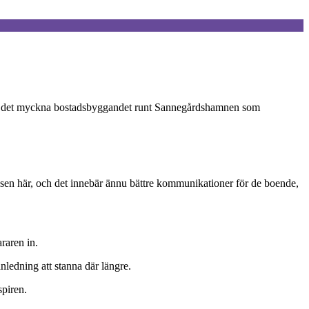
t är det myckna bostadsbyggandet runt Sannegårdshamnen som
mbussen här, och det innebär ännu bättre kommunikationer för de boende,
raren in.
anledning att stanna där längre.
spiren.