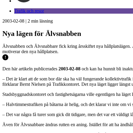
Trafik och resor
2003-02-08
|
2
min läsning
Nya lägen för Älvsnabben
Älvsnabben och Älvsnabbare fick kring årsskiftet nya hållplatsläge
motiverar den nya hållplatsen.
Den här artikeln publicerades
2003-02-08
och kan ha hunnit bli inaktu
– Det är klart att de som bor där ska ha väl fungerande kollektivtrafik
förklarar Bernt Nielsen på Trafikkontoret. Det nya läget ligger längst 
Stadsbyggnadskontoret och fastighetsägarna ville egentligen ha läget lä
– Halvtimmestrafiken på båtarna är helig, och det klarar vi inte om vi
– Det var några få turer som gick dit tidigare, men det var ett väldigt 
Även för Älvsnabbare ändras rutten en aning. Istället för att ha ändh