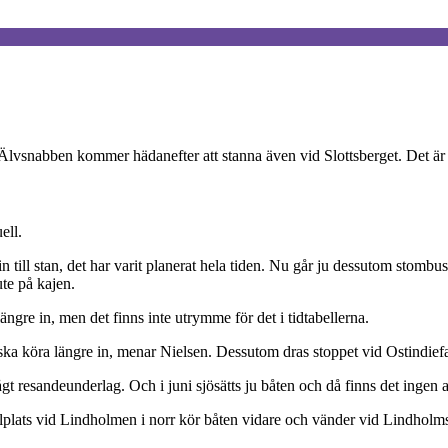
n. Älvsnabben kommer hädanefter att stanna även vid Slottsberget. De
ell.
 in till stan, det har varit planerat hela tiden. Nu går ju dessutom sto
ute på kajen.
ngre in, men det finns inte utrymme för det i tidtabellerna.
 ska köra längre in, menar Nielsen. Dessutom dras stoppet vid Ostindiefa
lågt resandeunderlag. Och i juni sjösätts ju båten och då finns det ingen 
ållplats vid Lindholmen i norr kör båten vidare och vänder vid Lindholm