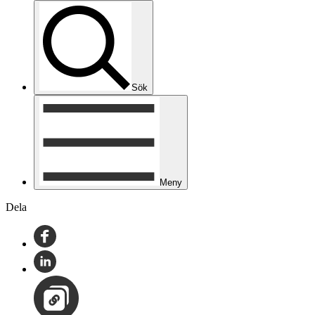
Sök
Meny
Dela