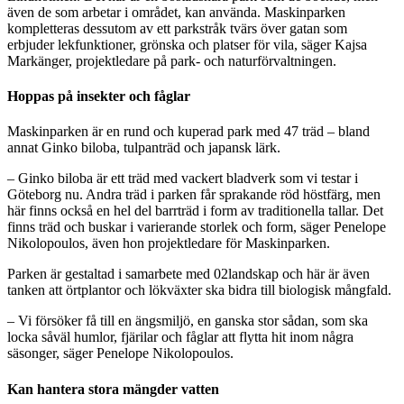
även de som arbetar i området, kan använda. Maskinparken
kompletteras dessutom av ett parkstråk tvärs över gatan som
erbjuder lekfunktioner, grönska och platser för vila, säger Kajsa
Markänger, projektledare på park- och naturförvaltningen.
Hoppas på insekter och fåglar
Maskinparken är en rund och kuperad park med 47 träd – bland
annat Ginko biloba, tulpanträd och japansk lärk.
– Ginko biloba är ett träd med vackert bladverk som vi testar i
Göteborg nu. Andra träd i parken får sprakande röd höstfärg, men
här finns också en hel del barrträd i form av traditionella tallar. Det
finns träd och buskar i varierande storlek och form, säger Penelope
Nikolopoulos, även hon projektledare för Maskinparken.
Parken är gestaltad i samarbete med 02landskap och här är även
tanken att örtplantor och lökväxter ska bidra till biologisk mångfald.
– Vi försöker få till en ängsmiljö, en ganska stor sådan, som ska
locka såväl humlor, fjärilar och fåglar att flytta hit inom några
säsonger, säger Penelope Nikolopoulos.
Kan hantera stora mängder vatten