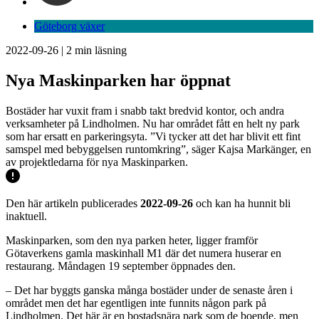
Göteborg växer
2022-09-26
|
2
min läsning
Nya Maskinparken har öppnat
Bostäder har vuxit fram i snabb takt bredvid kontor, och andra
verksamheter på Lindholmen. Nu har området fått en helt ny park
som har ersatt en parkeringsyta. ”Vi tycker att det har blivit ett fint
samspel med bebyggelsen runtomkring”, säger Kajsa Markänger, en
av projektledarna för nya Maskinparken.
Den här artikeln publicerades
2022-09-26
och kan ha hunnit bli
inaktuell.
Maskinparken, som den nya parken heter, ligger framför
Götaverkens gamla maskinhall M1 där det numera huserar en
restaurang. Måndagen 19 september öppnades den.
– Det har byggts ganska många bostäder under de senaste åren i
området men det har egentligen inte funnits någon park på
Lindholmen. Det här är en bostadsnära park som de boende, men