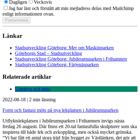
Dagligen
Veckovis
Jag har läst och förstått att min mejladress delas med Mailchimp
enligt informationen ovan.
Länkar
Stadsutveckling Göteborg: Mer om Maskinparken
Göteborgs Stad – Stadsutveckling
Stadsutveckling Göteborg: Jubileumsparken i Frihamnen
Stadsutveckling Göteborg: Färjenäsparken
Relaterade artiklar
Uppleva och göra
2022-08-18
|
2 min läsning
Form och fantasi möts på nya lekplatsen i Jubileumsparken
Utflyktslekplatsen i Jubileumsparken i Frihamnen invigs nästa
fredag 26 augusti. Där finns ett 20-tal fantasifulla skulpturer som ska
inspirera till både lek och avkoppling, men också mycket grönska.
“Vi har fått ett antal stora träd från bygget av Västlänken, det gör att