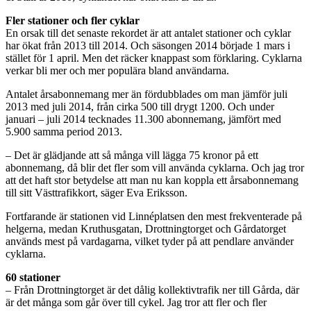
Fler stationer och fler cyklar
En orsak till det senaste rekordet är att antalet stationer och cyklar
har ökat från 2013 till 2014. Och säsongen 2014 började 1 mars i
stället för 1 april. Men det räcker knappast som förklaring. Cyklarna
verkar bli mer och mer populära bland användarna.
Antalet årsabonnemang mer än fördubblades om man jämför juli
2013 med juli 2014, från cirka 500 till drygt 1200. Och under
januari – juli 2014 tecknades 11.300 abonnemang, jämfört med
5.900 samma period 2013.
– Det är glädjande att så många vill lägga 75 kronor på ett
abonnemang, då blir det fler som vill använda cyklarna. Och jag tror
att det haft stor betydelse att man nu kan koppla ett årsabonnemang
till sitt Västtrafikkort, säger Eva Eriksson.
Fortfarande är stationen vid Linnéplatsen den mest frekventerade på
helgerna, medan Kruthusgatan, Drottningtorget och Gårdatorget
används mest på vardagarna, vilket tyder på att pendlare använder
cyklarna.
60 stationer
– Från Drottningtorget är det dålig kollektivtrafik ner till Gårda, där
är det många som går över till cykel. Jag tror att fler och fler