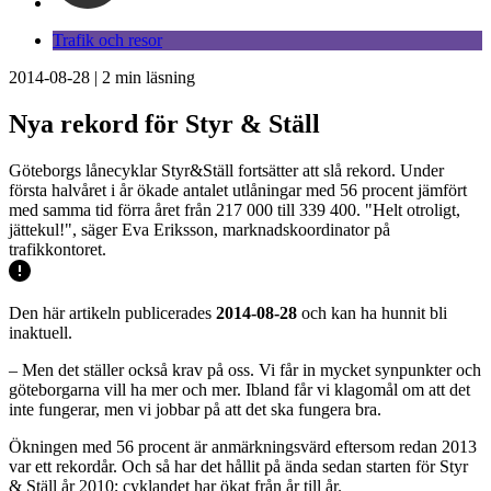
Trafik och resor
2014-08-28
|
2
min läsning
Nya rekord för Styr & Ställ
Göteborgs lånecyklar Styr&Ställ fortsätter att slå rekord. Under
första halvåret i år ökade antalet utlåningar med 56 procent jämfört
med samma tid förra året från 217 000 till 339 400. "Helt otroligt,
jättekul!", säger Eva Eriksson, marknadskoordinator på
trafikkontoret.
Den här artikeln publicerades
2014-08-28
och kan ha hunnit bli
inaktuell.
– Men det ställer också krav på oss. Vi får in mycket synpunkter och
göteborgarna vill ha mer och mer. Ibland får vi klagomål om att det
inte fungerar, men vi jobbar på att det ska fungera bra.
Ökningen med 56 procent är anmärkningsvärd eftersom redan 2013
var ett rekordår. Och så har det hållit på ända sedan starten för Styr
& Ställ år 2010; cyklandet har ökat från år till år.