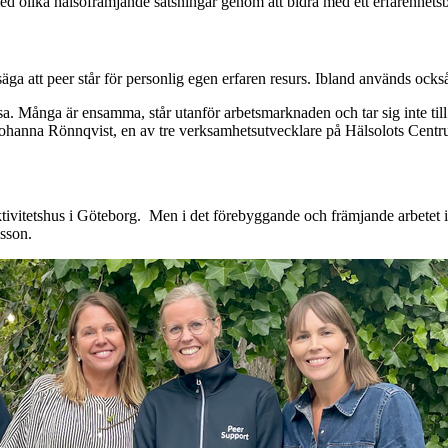
t med olika hälsofrämjande satsningar genom att bidra med ett erfarenhetsb
äga att peer står för personlig egen erfaren resurs. Ibland används ocks
lsa. Många är ensamma, står utanför arbetsmarknaden och tar sig inte ti
 Johanna Rönnqvist, en av tre verksamhetsutvecklare på Hälsolots Centr
ktivitetshus i Göteborg. Men i det förebyggande och främjande arbetet 
sson.