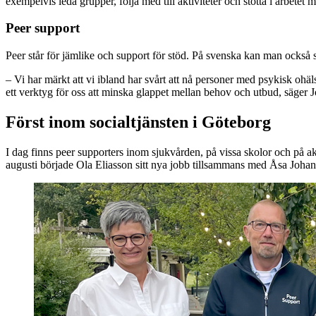
exempelvis leda grupper, följa med till aktiviteter och stötta i arbete
Peer support
Peer står för jämlike och support för stöd. På svenska kan man också s
– Vi har märkt att vi ibland har svårt att nå personer med psykisk ohä
ett verktyg för oss att minska glappet mellan behov och utbud, säger
Först inom socialtjänsten i Göteborg
I dag finns peer supporters inom sjukvården, på vissa skolor och på a
augusti började Ola Eliasson sitt nya jobb tillsammans med Åsa Johan