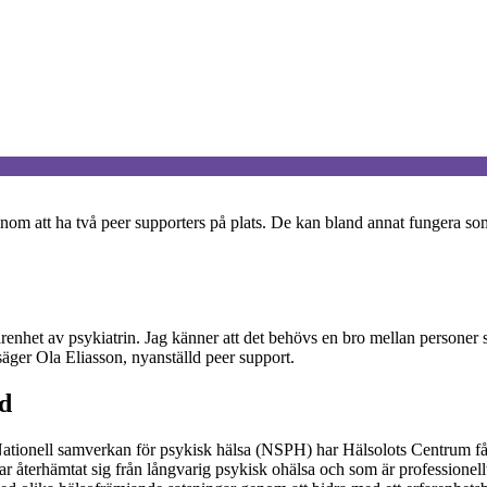
genom att ha två peer supporters på plats. De kan bland annat fungera 
enhet av psykiatrin. Jag känner att det behövs en bro mellan personer 
 säger Ola Eliasson, nyanställd peer support.
d
nell samverkan för psykisk hälsa (NSPH) har Hälsolots Centrum fått mö
ar återhämtat sig från långvarig psykisk ohälsa och som är professionel