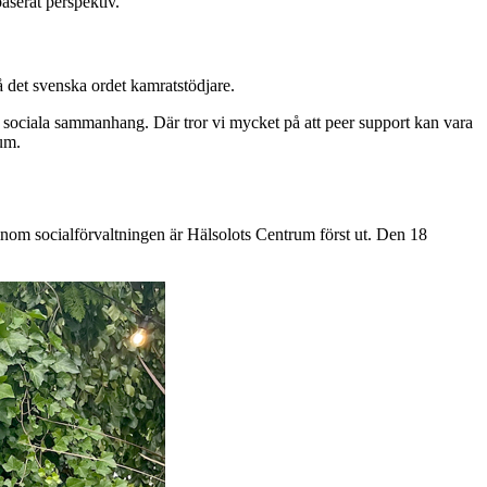
aserat perspektiv.
å det svenska ordet kamratstödjare.
ll sociala sammanhang. Där tror vi mycket på att peer support kan vara
um.
inom socialförvaltningen är Hälsolots Centrum först ut. Den 18