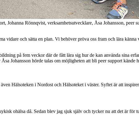
port, Johanna Rönnqvist, verksamhetsutvecklare, Åsa Johansson, peer 
ma vidare och sätta en plan. Vi behöver pröva oss fram och lära känna ve
bildning på fem veckor där de fått lära sig hur de kan använda sina erf
sa Johansson hörde talas om möjligheten att bli peer support kände hon
en Hälsoteken i Nordost och Hälsoteket i väster. Syftet är att inspirer
kisk ohälsa då. Sedan blev jag sjuk själv och tycker nu att det är för t