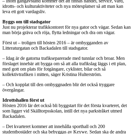
– Inom gångavstånd kommer det att finnas handel, service, vård,
idrotts- och kulturaktiviteter och nya mötesplatser så att man kan
leva ett gott vardagsliv.
Byggs om till stadsgator
Just nu projekterar trafikkontoret för nya gator och vägar. Sedan kan
man börja gräva och röja, flytta ledningar och dra om vägar.
Först ut – troligen till hösten 2016 – är ombygganden av
Litteraturgatan och Backadalen till stadsgator.
– Idag är de gatorna trafikseparerade med tunnlar och broar. Men
förslaget innebär att bygga om så att alla trafikslag läggs i ett plan,
med gott om plats för fotgängare, cyklister, bilar och så
kollektivtrafiken i mitten, säger Kristina Hulterström.
– Och kopplat till den ombyggnaden blir det också tryggare
övergångar.
Idrottshallen först ut
Hösten 2016 lär det också bli byggstart för det första kvarteret, det
som ligger vid Skälltorpsskolan, intill det nya parkstråket utmed
Backadalen.
– Det kvarteret kommer att innehålla sporthall och 200
studentbostäder och ska bebyggas av Keywe. Sedan ska de andra