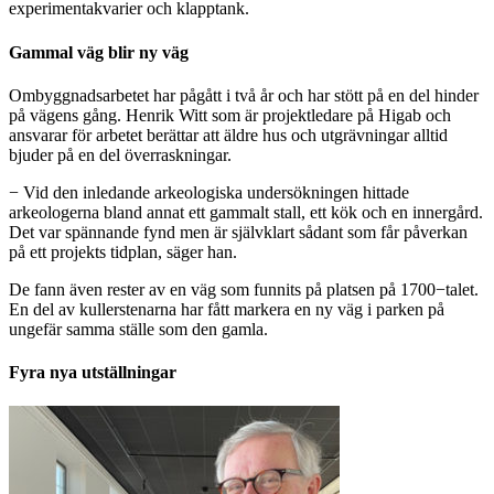
experimentakvarier och klapptank.
Gammal väg blir ny väg
Ombyggnadsarbetet har pågått i två år och har stött på en del hinder
på vägens gång. Henrik Witt som är projektledare på Higab och
ansvarar för arbetet berättar att äldre hus och utgrävningar alltid
bjuder på en del överraskningar.
− Vid den inledande arkeologiska undersökningen hittade
arkeologerna bland annat ett gammalt stall, ett kök och en innergård.
Det var spännande fynd men är självklart sådant som får påverkan
på ett projekts tidplan, säger han.
De fann även rester av en väg som funnits på platsen på 1700−talet.
En del av kullerstenarna har fått markera en ny väg i parken på
ungefär samma ställe som den gamla.
Fyra nya utställningar