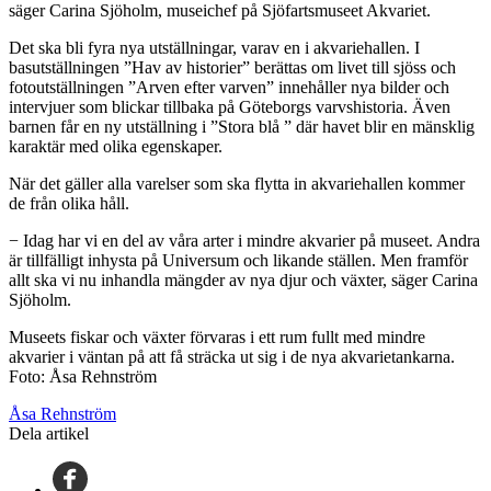
säger Carina Sjöholm, museichef på Sjöfartsmuseet Akvariet.
Det ska bli fyra nya utställningar, varav en i akvariehallen. I
basutställningen ”Hav av historier” berättas om livet till sjöss och
fotoutställningen ”Arven efter varven” innehåller nya bilder och
intervjuer som blickar tillbaka på Göteborgs varvshistoria. Även
barnen får en ny utställning i ”Stora blå ” där havet blir en mänsklig
karaktär med olika egenskaper.
När det gäller alla varelser som ska flytta in akvariehallen kommer
de från olika håll.
− Idag har vi en del av våra arter i mindre akvarier på museet. Andra
är tillfälligt inhysta på Universum och likande ställen. Men framför
allt ska vi nu inhandla mängder av nya djur och växter, säger Carina
Sjöholm.
Museets fiskar och växter förvaras i ett rum fullt med mindre
akvarier i väntan på att få sträcka ut sig i de nya akvarietankarna.
Foto: Åsa Rehnström
Åsa Rehnström
Dela artikel