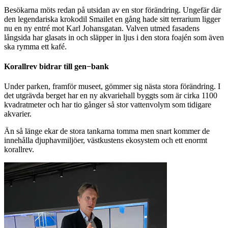
Besökarna möts redan på utsidan av en stor förändring. Ungefär där
den legendariska krokodil Smailet en gång hade sitt terrarium ligger
nu en ny entré mot Karl Johansgatan. Valven utmed fasadens
långsida har glasats in och släpper in ljus i den stora foajén som även
ska rymma ett kafé.
Korallrev bidrar till gen−bank
Under parken, framför museet, gömmer sig nästa stora förändring. I
det utgrävda berget har en ny akvariehall byggts som är cirka 1100
kvadratmeter och har tio gånger så stor vattenvolym som tidigare
akvarier.
Än så länge ekar de stora tankarna tomma men snart kommer de
innehålla djuphavmiljöer, västkustens ekosystem och ett enormt
korallrev.