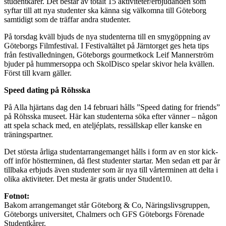
studentkårer. Det består av totalt 15 aktiviteter/erbjudanden som
syftar till att nya studenter ska känna sig välkomna till Göteborg
samtidigt som de träffar andra studenter.
På torsdag kväll bjuds de nya studenterna till en smygöppning av
Göteborgs Filmfestival. I Festivaltältet på Järntorget ges heta tips
från festivalledningen, Göteborgs gourmetkock Leif Mannerström
bjuder på hummersoppa och SkolDisco spelar skivor hela kvällen.
Först till kvarn gäller.
Speed dating på Röhsska
På Alla hjärtans dag den 14 februari hålls ”Speed dating for friends”
på Röhsska museet. Här kan studenterna söka efter vänner – någon
att spela schack med, en ateljéplats, ressällskap eller kanske en
träningspartner.
Det största årliga studentarrangemanget hålls i form av en stor kick-
off inför höstterminen, då flest studenter startar. Men sedan ett par år
tillbaka erbjuds även studenter som är nya till vårterminen att delta i
olika aktiviteter. Det mesta är gratis under Student10.
Fotnot:
Bakom arrangemanget står Göteborg & Co, Näringslivsgruppen,
Göteborgs universitet, Chalmers och GFS Göteborgs Förenade
Studentkårer.