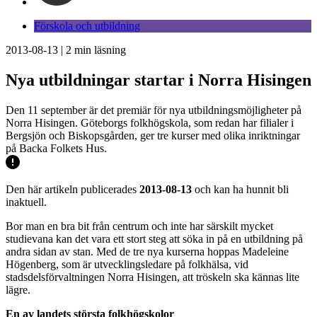
Förskola och utbildning
2013-08-13
|
2
min läsning
Nya utbildningar startar i Norra Hisingen
Den 11 september är det premiär för nya utbildningsmöjligheter på
Norra Hisingen. Göteborgs folkhögskola, som redan har filialer i
Bergsjön och Biskopsgården, ger tre kurser med olika inriktningar
på Backa Folkets Hus.
Den här artikeln publicerades
2013-08-13
och kan ha hunnit bli
inaktuell.
Bor man en bra bit från centrum och inte har särskilt mycket
studievana kan det vara ett stort steg att söka in på en utbildning på
andra sidan av stan. Med de tre nya kurserna hoppas Madeleine
Högenberg, som är utvecklingsledare på folkhälsa, vid
stadsdelsförvaltningen Norra Hisingen, att tröskeln ska kännas lite
lägre.
En av landets största folkhögskolor