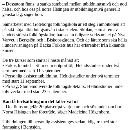
– Dessutom finns ju starka samband mellan utbildningsnivå och god
hälsa, och hos oss på norra Hisingen är utbildningsnivå generellt
ganska låg, säger hon.
Samarbetet med Göteborgs folkhögskola är ett steg i ambitionen att
på sikt höja utbildningsnivån i stadsdelen. Skolan, som är en av
landets största folkhögskolor, har sedan tidigare verksamhet på Nya
Varvet, i Bergsjön och i Biskopsgården. Och de lärare som ska hålla
i undervisningen på Backa Folkets hus har erfarenhet från liknande
kurser.
De tre kurser som startar i nästa månad är:
• Fokus framtid – Sfi med meritportfölj. Heltidsstudier under två
terminer med start 11 september.
• Personlig assistentutbildning. Heltidsstudier under två terminer
med start 11 september.
• På väg: Studiemotiverade folkhögskolekurs. Heltidsstudier under
tolv veckor med start 23 september.
Kan få fortsättning om det faller väl ut
– Det finns ungefär 20 platser på varje kurs och sökande som bor i
Norra Hisingen har företräde, säger Madeleine Högenberg.
Utbildningen till personlig assistent ges sedan tidigare med stor
framgång i Bergsjön.