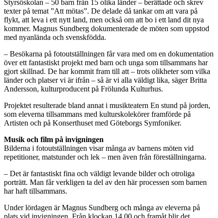
Styrsöskolan – 50 barn från 15 olika länder – berättade och skrev
texter på temat ”Att mötas”. De delade då tankar om att vara på
flykt, att leva i ett nytt land, men också om att bo i ett land dit nya
kommer. Magnus Sundberg dokumenterade de möten som uppstod
med nyanlända och svenskfödda.
– Besökarna på fotoutställningen får vara med om en dokumentation
över ett fantastiskt projekt med barn och unga som tillsammans har
gjort skillnad. De har kommit fram till att – trots olikheter som vilka
länder och platser vi är ifrån – så är vi alla väldigt lika, säger Britta
Andersson, kulturproducent på Frölunda Kulturhus.
Projektet resulterade bland annat i musikteatern En stund på jorden,
som eleverna tillsammans med kulturskolekörer framförde på
Artisten och på Konserthuset med Göteborgs Symfoniker.
Musik och film på invigningen
Bilderna i fotoutställningen visar många av barnens möten vid
repetitioner, matstunder och lek – men även från föreställningarna.
– Det är fantastiskt fina och väldigt levande bilder och otroliga
porträtt. Man får verkligen ta del av den här processen som barnen
har haft tillsammans.
Under lördagen är Magnus Sundberg och många av eleverna på
plats vid invigningen. Från klockan 14.00 och framåt blir det