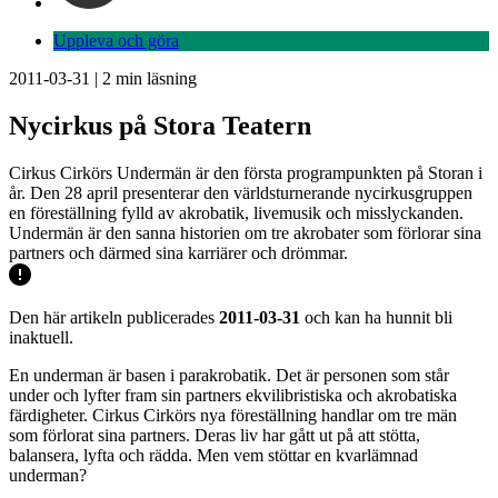
Uppleva och göra
2011-03-31
|
2
min läsning
Nycirkus på Stora Teatern
Cirkus Cirkörs Undermän är den första programpunkten på Storan i
år. Den 28 april presenterar den världsturnerande nycirkusgruppen
en föreställning fylld av akrobatik, livemusik och misslyckanden.
Undermän är den sanna historien om tre akrobater som förlorar sina
partners och därmed sina karriärer och drömmar.
Den här artikeln publicerades
2011-03-31
och kan ha hunnit bli
inaktuell.
En underman är basen i parakrobatik. Det är personen som står
under och lyfter fram sin partners ekvilibristiska och akrobatiska
färdigheter. Cirkus Cirkörs nya föreställning handlar om tre män
som förlorat sina partners. Deras liv har gått ut på att stötta,
balansera, lyfta och rädda. Men vem stöttar en kvarlämnad
underman?