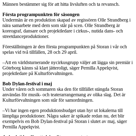
Männen bestämmer sig för att hitta livsluften och ta revansch.
Första programpunkten för säsongen
Undermän är en produktion skapad av regissören Olle Strandberg i
nära samarbete med dem som står på scen. Olle Strandberg är
koreograf, dansare och projektledare i cirkus-, nutida dans- och
streetdanceproduktioner.
Föreställningen är den första programpunkten på Storan i vår och
spelas vid två tillfällen, 28 och 29 april.
–Att en världsturnerande nycirkusgrupp väljer att lägga sin premiär i
Göteborg känns så klart jätteroligt, säger Pernilla Appelqvist,
projektledare på Kulturförvaltningen.
Bob Dylan-festival i maj
Under våren och sommaren ska den för tillfället stängda Storan
användas för musik- och teaterarrangemang av olika slag. Det är
Kulturförvaltningen som står för samordningen.
–Vi har ingen egen produktionsbudget utan hyr ut lokalerna till
lämpliga produktioner. Några saker är spikade redan nu, det blir
exempelvis en Bob Dylan-festival på Storan i slutet av maj, säger
Pernilla Appelqvist.