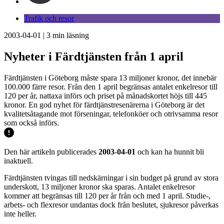
Trafik och resor
2003-04-01
|
3
min läsning
Nyheter i Färdtjänsten från 1 april
Färdtjänsten i Göteborg måste spara 13 miljoner kronor, det innebär
100.000 färre resor. Från den 1 april begränsas antalet enkelresor till
120 per år, nattaxa införs och priset på månadskortet höjs till 445
kronor. En god nyhet för färdtjänstresenärerna i Göteborg är det
kvalitetsåtagande mot förseningar, telefonköer och otrivsamma resor
som också införs.
Den här artikeln publicerades
2003-04-01
och kan ha hunnit bli
inaktuell.
Färdtjänsten tvingas till nedskärningar i sin budget på grund av stora
underskott, 13 miljoner kronor ska sparas. Antalet enkelresor
kommer att begränsas till 120 per år från och med 1 april. Studie-,
arbets- och flexresor undantas dock från beslutet, sjukresor påverkas
inte heller.