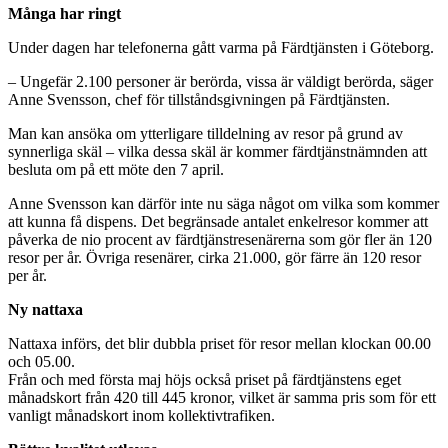
Många har ringt
Under dagen har telefonerna gått varma på Färdtjänsten i Göteborg.
– Ungefär 2.100 personer är berörda, vissa är väldigt berörda, säger
Anne Svensson, chef för tillståndsgivningen på Färdtjänsten.
Man kan ansöka om ytterligare tilldelning av resor på grund av
synnerliga skäl – vilka dessa skäl är kommer färdtjänstnämnden att
besluta om på ett möte den 7 april.
Anne Svensson kan därför inte nu säga något om vilka som kommer
att kunna få dispens. Det begränsade antalet enkelresor kommer att
påverka de nio procent av färdtjänstresenärerna som gör fler än 120
resor per år. Övriga resenärer, cirka 21.000, gör färre än 120 resor
per år.
Ny nattaxa
Nattaxa införs, det blir dubbla priset för resor mellan klockan 00.00
och 05.00.
Från och med första maj höjs också priset på färdtjänstens eget
månadskort från 420 till 445 kronor, vilket är samma pris som för ett
vanligt månadskort inom kollektivtrafiken.