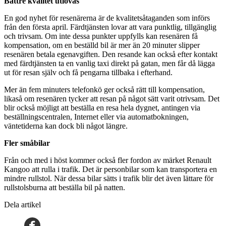
Bättre kvalitet utlovas
En god nyhet för resenärerna är de kvalitetsåtaganden som införs
från den första april. Färdtjänsten lovar att vara punktlig, tillgänglig
och trivsam. Om inte dessa punkter uppfylls kan resenären få
kompensation, om en beställd bil är mer än 20 minuter slipper
resenären betala egenavgiften. Den resande kan också efter kontakt
med färdtjänsten ta en vanlig taxi direkt på gatan, men får då lägga
ut för resan själv och få pengarna tillbaka i efterhand.
Mer än fem minuters telefonkö ger också rätt till kompensation,
likaså om resenären tycker att resan på något sätt varit otrivsam. Det
blir också möjligt att beställa en resa hela dygnet, antingen via
beställningscentralen, Internet eller via automatbokningen,
väntetiderna kan dock bli något längre.
Fler småbilar
Från och med i höst kommer också fler fordon av märket Renault
Kangoo att rulla i trafik. Det är personbilar som kan transportera en
mindre rullstol. När dessa bilar sätts i trafik blir det även lättare för
rullstolsburna att beställa bil på natten.
Dela artikel