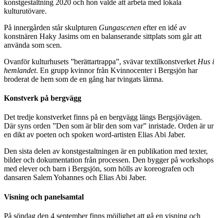
konstgestaltning 2020 och hon valde att arbeta med lokala
kulturutövare.
På innergården står skulpturen
Gungascenen
efter en idé av
konstnären Haky Jasims om en balanserande sittplats som går att
använda som scen.
Ovanför kulturhusets ”berättartrappa”, svävar textilkonstverket
Hus i
hemlandet
. En grupp kvinnor från Kvinnocenter i Bergsjön har
broderat de hem som de en gång har tvingats lämna.
Konstverk på bergvägg
Det tredje konstverket finns på en bergvägg längs Bergsjövägen.
Där syns orden ”Den som är blir den som var” inristade. Orden är ur
en dikt av poeten och spoken word-artisten Elias Abi Jaber.
Den sista delen av konstgestaltningen är en publikation med texter,
bilder och dokumentation från processen. Den bygger på workshops
med elever och barn i Bergsjön, som hölls av koreografen och
dansaren Salem Yohannes och Elias Abi Jaber.
Visning och panelsamtal
På söndag den 4 september finns möjlighet att gå en visning och