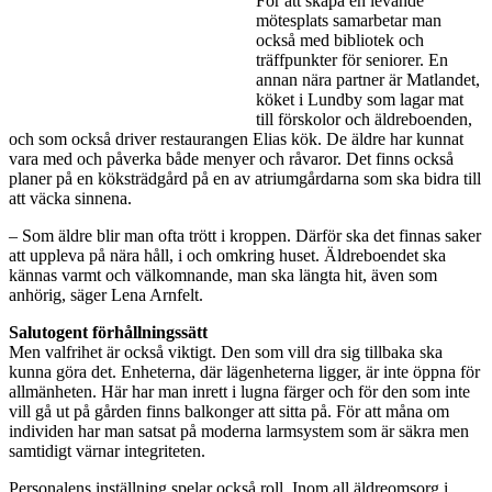
För att skapa en levande
mötesplats samarbetar man
också med bibliotek och
träffpunkter för seniorer. En
annan nära partner är Matlandet,
köket i Lundby som lagar mat
till förskolor och äldreboenden,
och som också driver restaurangen Elias kök. De äldre har kunnat
vara med och påverka både menyer och råvaror. Det finns också
planer på en köksträdgård på en av atriumgårdarna som ska bidra till
att väcka sinnena.
– Som äldre blir man ofta trött i kroppen. Därför ska det finnas saker
att uppleva på nära håll, i och omkring huset. Äldreboendet ska
kännas varmt och välkomnande, man ska längta hit, även som
anhörig, säger Lena Arnfelt.
Salutogent förhållningssätt
Men valfrihet är också viktigt. Den som vill dra sig tillbaka ska
kunna göra det. Enheterna, där lägenheterna ligger, är inte öppna för
allmänheten. Här har man inrett i lugna färger och för den som inte
vill gå ut på gården finns balkonger att sitta på. För att måna om
individen har man satsat på moderna larmsystem som är säkra men
samtidigt värnar integriteten.
Personalens inställning spelar också roll. Inom all äldreomsorg i