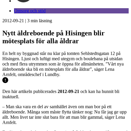
Omsorg och stöd
2012-09-21
|
3
min läsning
Nytt äldreboende på Hisingen blir
mötesplats för alla åldrar
En helt ny byggnad står nu klar på tomten Sehlstedtsgatan 12 på
Hisingen. Ljust och luftigt med utegym och boulebana på utsidan
och med flera utrymmen som är öppna för allmänheten. ”Vårt nya
äldreboende ska bli en mötesplats för alla åldrar”, säger Lena
Arnfelt, områdeschef i Lundby.
Den här artikeln publicerades
2012-09-21
och kan ha hunnit bli
inaktuell.
– Man ska vara en del av samhället även om man bor på ett
äldreboende. Många som måste flytta tänker nog: Nu får jag ge upp
allt. Men livet tar inte slut bara för att man blir gammal, säger Lena
Arnfelt.