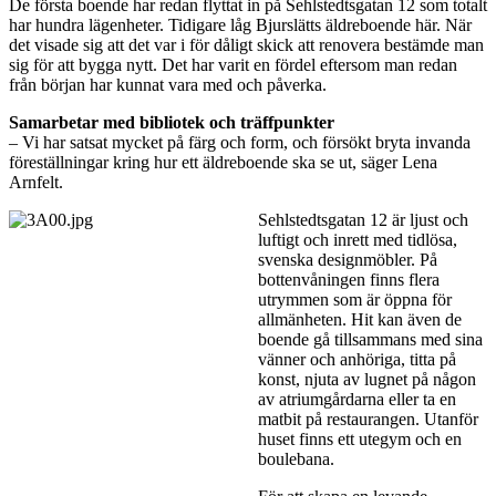
De första boende har redan flyttat in på Sehlstedtsgatan 12 som totalt
har hundra lägenheter. Tidigare låg Bjurslätts äldreboende här. När
det visade sig att det var i för dåligt skick att renovera bestämde man
sig för att bygga nytt. Det har varit en fördel eftersom man redan
från början har kunnat vara med och påverka.
Samarbetar med bibliotek och träffpunkter
– Vi har satsat mycket på färg och form, och försökt bryta invanda
föreställningar kring hur ett äldreboende ska se ut, säger Lena
Arnfelt.
Sehlstedtsgatan 12 är ljust och
luftigt och inrett med tidlösa,
svenska designmöbler. På
bottenvåningen finns flera
utrymmen som är öppna för
allmänheten. Hit kan även de
boende gå tillsammans med sina
vänner och anhöriga, titta på
konst, njuta av lugnet på någon
av atriumgårdarna eller ta en
matbit på restaurangen. Utanför
huset finns ett utegym och en
boulebana.