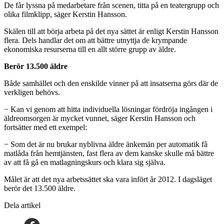
De får lyssna på medarbetare från scenen, titta på en teatergrupp och
olika filmklipp, säger Kerstin Hansson.
Skälen till att börja arbeta på det nya sättet är enligt Kerstin Hansson
flera. Dels handlar det om att bättre utnyttja de krympande
ekonomiska resurserna till en allt större grupp av äldre.
Berör 13.500 äldre
Både samhället och den enskilde vinner på att insatserna görs där de
verkligen behövs.
− Kan vi genom att hitta individuella lösningar fördröja ingången i
äldreomsorgen är mycket vunnet, säger Kerstin Hansson och
fortsätter med ett exempel:
− Som det är nu brukar nyblivna äldre änkemän per automatik få
matlåda från hemtjänsten, fast flera av dem kanske skulle må bättre
av att få gå en matlagningskurs och klara sig själva.
Målet är att det nya arbetssättet ska vara infört år 2012. I dagsläget
berör det 13.500 äldre.
Dela artikel