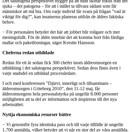
Det salutogena perspektivet bygger på att man skiftar fokus från det
sjuka – det patogena – för att i stället ta tillvara sådant som får
människor att må bra. Om varje individ får svara på frågan ”vad är
viktigt för dig?”, kan insatserna planeras utifrån de äldres faktiska
behov.
− För personalen betyder det här att jobbet blir roligare och mer
meningsfullt. För de äldre innebär det att komma bort från färdiga
mallar och paketlösningar, säger Kerstin Hansson.
Cheferna redan utbildade
Redan för ett år sedan fick 300 chefer inom äldreomsorgen en
utbildning i det salutogena perspektivet. Sedan dess finns även i
varje stadsdel en utbildad processledare.
I och med konferensen ”Djärvt, innerligt och tillsammans –
äldreomsorgen i Göteborg 2010”, den 11-12 maj, får
äldreomsorgens hela personalstyrka på ungefär 8.000 personer
möjligheten att ta del av information och inspireras till det nya
arbetssättet.
Nyttja ekonomiska resurser bättre
− Vi genomför fyra identiska pass och till varje tillfälle är ungefär
1.700 anmälda, vilket betyder att vi når en stor del av våra anställda.