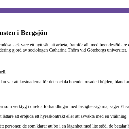
änsten i Bergsjön
mlösa tack vare ett nytt sätt att arbeta, framför allt med boendestödjar
värdering gjord av sociologen Catharina Thörn vid Göteborgs universitet.
ell.
 sedan var att kostnaderna för det sociala boendet rusade i höjden, blan
r som verktyg i direkta förhandlingar med fastighetsägarna, säger Elisa
 lättare att erbjuda ett hyreskontrakt eller att avvakta med en vräkning.
ätt personer, de som klarar att bo i en lägenhet med lite stöd, de betala