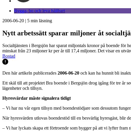
Bygga, bo och leva hållbart
2006-06-20
|
5
min läsning
Nytt arbetssätt sparar miljoner åt socialtj
Socialtjänsten i Bergsjön har sparat miljontals kronor på boende för he
minskat från 23 miljoner kr per år till 17,4 miljoner. Det visar en ut
Bostad
Den här artikeln publicerades
2006-06-20
och kan ha hunnit bli inaktu
Ett skäl till att projektet Bra boende i Bergsjön drog igång för tre år
lägenheter och tillsyn.
Hyresvärdar måste signalera tidigt
– Vi har nu vår egen tillsyn med boendestödjare som dessutom fungera
När hyresvärden utlovas boendestöd till en besvärlig hyresgäst, blir det
– Vi har lyckats skapa ett förtroende som bygger på att vi lyfter fram r