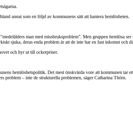
etsägarna.
r bland annat som en följd av kommunens sätt att hantera hemlösheten.
pa ”medelålders man med missbruksproblem”. Men gruppen hemlösa ser inte
iskt sjuka, deras enda problem är att de inte har en fast inkomst och d
vet och hyr ut till ockerpriser.
ens hemlöshetspolitik. Det mest önskvärda vore att kommunen tar ett ö
ders problem – inte de strukturella problemen, säger Catharina Thörn.