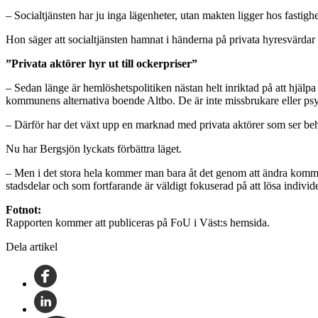
– Socialtjänsten har ju inga lägenheter, utan makten ligger hos fastigh
Hon säger att socialtjänsten hamnat i händerna på privata hyresvärda
”Privata aktörer hyr ut till ockerpriser”
– Sedan länge är hemlöshetspolitiken nästan helt inriktad på att hjäl
kommunens alternativa boende Altbo. De är inte missbrukare eller psyk
– Därför har det växt upp en marknad med privata aktörer som ser beho
Nu har Bergsjön lyckats förbättra läget.
– Men i det stora hela kommer man bara åt det genom att ändra kommun
stadsdelar och som fortfarande är väldigt fokuserad på att lösa indivi
Fotnot:
Rapporten kommer att publiceras på FoU i Väst:s hemsida.
Dela artikel