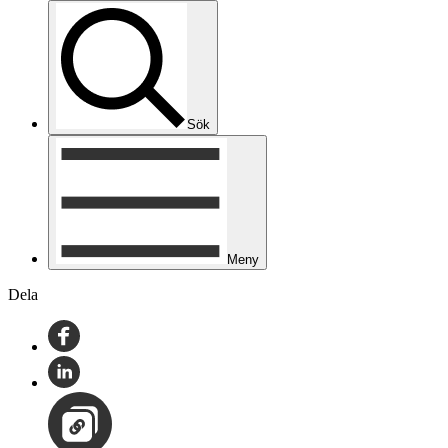
Sök
Meny
Dela