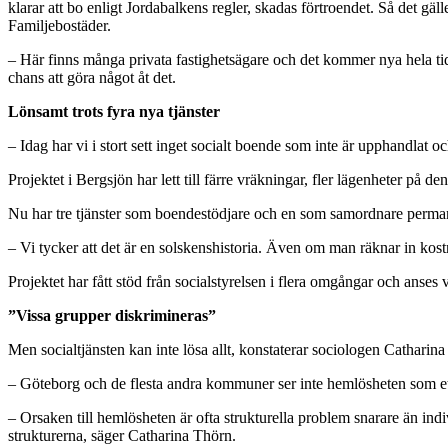
klarar att bo enligt Jordabalkens regler, skadas förtroendet. Så det gä
Familjebostäder.
– Här finns många privata fastighetsägare och det kommer nya hela tiden
chans att göra något åt det.
Lönsamt trots fyra nya tjänster
– Idag har vi i stort sett inget socialt boende som inte är upphandlat oc
Projektet i Bergsjön har lett till färre vräkningar, fler lägenheter på
Nu har tre tjänster som boendestödjare och en som samordnare perma
– Vi tycker att det är en solskenshistoria. Även om man räknar in kostn
Projektet har fått stöd från socialstyrelsen i flera omgångar och anses
”Vissa grupper diskrimineras”
Men socialtjänsten kan inte lösa allt, konstaterar sociologen Cathari
– Göteborg och de flesta andra kommuner ser inte hemlösheten som et
– Orsaken till hemlösheten är ofta strukturella problem snarare än indi
strukturerna, säger Catharina Thörn.