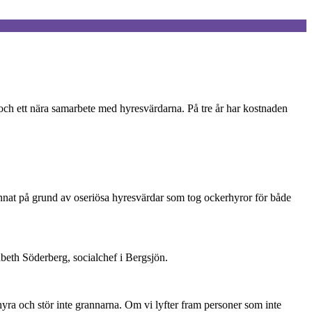
e och ett nära samarbete med hyresvärdarna. På tre år har kostnaden
d annat på grund av oseriösa hyresvärdar som tog ockerhyror för både
beth Söderberg, socialchef i Bergsjön.
r hyra och stör inte grannarna. Om vi lyfter fram personer som inte