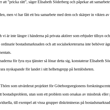
ller att ”pricka rätt”, säger Elisabeth Söderberg och påpekar att samarbe
, men vi har fått ett bra samarbete med dem och skärper in vikten av att
h vi är inte längre i händerna på privata aktörer som erbjuder tillsyn och
 den ordinarie bostadsmarknaden och att socialsekreterarna inte behöver äg
nentats.
aderna för fyra nya tjänster så lönar detta sig, konstaterar Elisabeth Sö
 vara nyskapande för landet i sitt helhetsgrepp på hemlösheten.
na Thörn som utvärderat projektet för Göteborgsregionens forskningscent
t bostadsproblem, utan som ett problem som orsakas av missbruk eller
viduella, till exempel att vissa grupper diskrimineras på bostadsmarknade