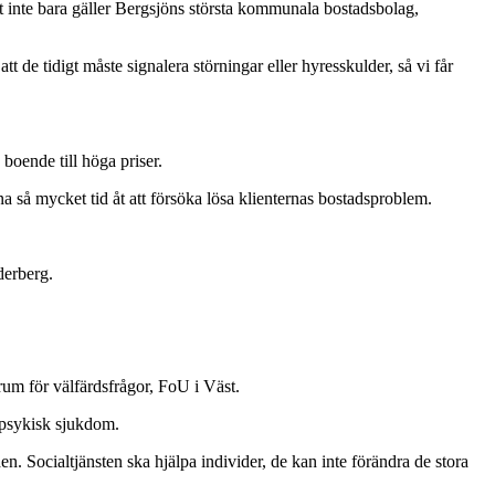
tet inte bara gäller Bergsjöns största kommunala bostadsbolag,
 de tidigt måste signalera störningar eller hyresskulder, så vi får
 boende till höga priser.
na så mycket tid åt att försöka lösa klienternas bostadsproblem.
derberg.
rum för välfärdsfrågor, FoU i Väst.
 psykisk sjukdom.
n. Socialtjänsten ska hjälpa individer, de kan inte förändra de stora