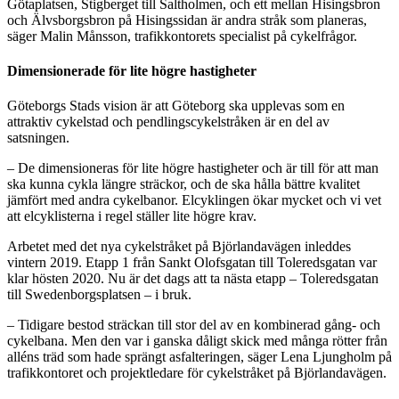
Götaplatsen, Stigberget till Saltholmen, och ett mellan Hisingsbron
och Älvsborgsbron på Hisingssidan är andra stråk som planeras,
säger Malin Månsson, trafikkontorets specialist på cykelfrågor.
Dimensionerade för lite högre hastigheter
Göteborgs Stads vision är att Göteborg ska upplevas som en
attraktiv cykelstad och pendlingscykelstråken är en del av
satsningen.
– De dimensioneras för lite högre hastigheter och är till för att man
ska kunna cykla längre sträckor, och de ska hålla bättre kvalitet
jämfört med andra cykelbanor. Elcyklingen ökar mycket och vi vet
att elcyklisterna i regel ställer lite högre krav.
Arbetet med det nya cykelstråket på Björlandavägen inleddes
vintern 2019. Etapp 1 från Sankt Olofsgatan till Toleredsgatan var
klar hösten 2020. Nu är det dags att ta nästa etapp – Toleredsgatan
till Swedenborgsplatsen – i bruk.
– Tidigare bestod sträckan till stor del av en kombinerad gång- och
cykelbana. Men den var i ganska dåligt skick med många rötter från
alléns träd som hade sprängt asfalteringen, säger Lena Ljungholm på
trafikkontoret och projektledare för cykelstråket på Björlandavägen.