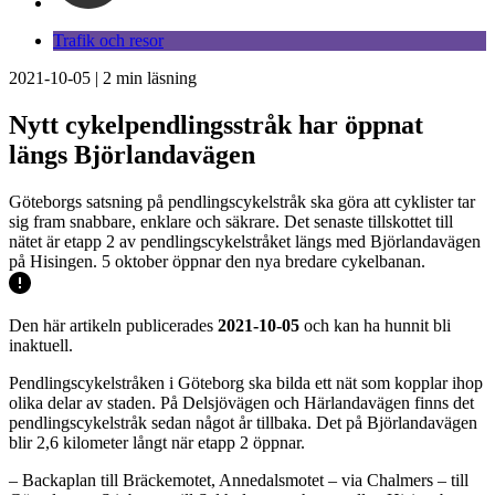
Trafik och resor
2021-10-05
|
2
min läsning
Nytt cykelpendlingsstråk har öppnat
längs Björlandavägen
Göteborgs satsning på pendlingscykelstråk ska göra att cyklister tar
sig fram snabbare, enklare och säkrare. Det senaste tillskottet till
nätet är etapp 2 av pendlingscykelstråket längs med Björlandavägen
på Hisingen. 5 oktober öppnar den nya bredare cykelbanan.
Den här artikeln publicerades
2021-10-05
och kan ha hunnit bli
inaktuell.
Pendlingscykelstråken i Göteborg ska bilda ett nät som kopplar ihop
olika delar av staden. På Delsjövägen och Härlandavägen finns det
pendlingscykelstråk sedan något år tillbaka. Det på Björlandavägen
blir 2,6 kilometer långt när etapp 2 öppnar.
– Backaplan till Bräckemotet, Annedalsmotet – via Chalmers – till