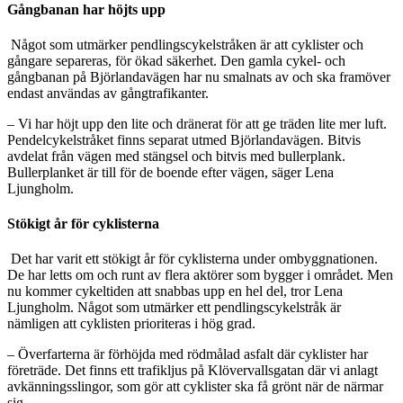
Gångbanan har höjts upp
Något som utmärker pendlingscykelstråken är att cyklister och
gångare separeras, för ökad säkerhet. Den gamla cykel- och
gångbanan på Björlandavägen har nu smalnats av och ska framöver
endast användas av gångtrafikanter.
– Vi har höjt upp den lite och dränerat för att ge träden lite mer luft.
Pendelcykelstråket finns separat utmed Björlandavägen. Bitvis
avdelat från vägen med stängsel och bitvis med bullerplank.
Bullerplanket är till för de boende efter vägen, säger Lena
Ljungholm.
Stökigt år för cyklisterna
Det har varit ett stökigt år för cyklisterna under ombyggnationen.
De har letts om och runt av flera aktörer som bygger i området. Men
nu kommer cykeltiden att snabbas upp en hel del, tror Lena
Ljungholm. Något som utmärker ett pendlingscykelstråk är
nämligen att cyklisten prioriteras i hög grad.
– Överfarterna är förhöjda med rödmålad asfalt där cyklister har
företräde. Det finns ett trafikljus på Klövervallsgatan där vi anlagt
avkänningsslingor, som gör att cyklister ska få grönt när de närmar
sig.