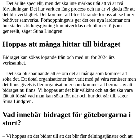
– Det är lite speciellt, men det ska inte märkas utåt att vi är två
förvaltningar. Det har varit en lång process och nu är vi glada för att
det blir verklighet. Det kommer att bli ett lärande för oss att se hur vi
behöver samverka. Förhoppningsvis ger det oss nya lärdomar om
hur stadens bidragsgivning kan utvecklas och bli mer följsam
generellt, säger Stina Lindgren.
Hoppas att många hittar till bidraget
Bidraget kan sökas löpande från och med nu för 2024 års
verksamhet.
– Det ska bli spännande att se om det är många som kommer att
söka det. Ett tiotal organisationer har varit med på våra remisser men
det finns givetvis fler organisationer som kommer att beröras av att
bidraget nu finns. Vi hoppas att det blir välkänt och att det ska vara
lätt att förstå vad man kan söka för, när och hur det går till, säger
Stina Lindgren.
Vad innebär bidraget för göteborgarna i
stort?
– Vi hoppas att det bidrar till att det blir fler delningstjänster och att