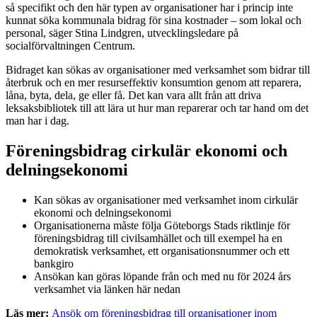
så specifikt och den här typen av organisationer har i princip inte
kunnat söka kommunala bidrag för sina kostnader – som lokal och
personal, säger Stina Lindgren, utvecklingsledare på
socialförvaltningen Centrum.
Bidraget kan sökas av organisationer med verksamhet som bidrar till
återbruk och en mer resurseffektiv konsumtion genom att reparera,
låna, byta, dela, ge eller få. Det kan vara allt från att driva
leksaksbibliotek till att lära ut hur man reparerar och tar hand om det
man har i dag.
Föreningsbidrag cirkulär ekonomi och
delningsekonomi
Kan sökas av organisationer med verksamhet inom cirkulär
ekonomi och delningsekonomi
Organisationerna måste följa Göteborgs Stads riktlinje för
föreningsbidrag till civilsamhället och till exempel ha en
demokratisk verksamhet, ett organisationsnummer och ett
bankgiro
Ansökan kan göras löpande från och med nu för 2024 års
verksamhet via länken här nedan
Läs mer:
Ansök om föreningsbidrag till organisationer inom