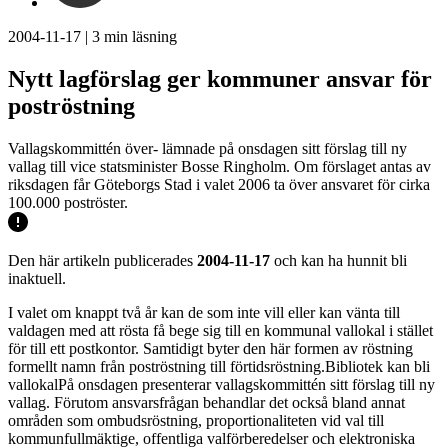
2004-11-17
|
3
min läsning
Nytt lagförslag ger kommuner ansvar för
poströstning
Vallagskommittén över- lämnade på onsdagen sitt förslag till ny
vallag till vice statsminister Bosse Ringholm. Om förslaget antas av
riksdagen får Göteborgs Stad i valet 2006 ta över ansvaret för cirka
100.000 poströster.
Den här artikeln publicerades
2004-11-17
och kan ha hunnit bli
inaktuell.
I valet om knappt två år kan de som inte vill eller kan vänta till
valdagen med att rösta få bege sig till en kommunal vallokal i stället
för till ett postkontor. Samtidigt byter den här formen av röstning
formellt namn från poströstning till förtidsröstning.Bibliotek kan bli
vallokalPå onsdagen presenterar vallagskommittén sitt förslag till ny
vallag. Förutom ansvarsfrågan behandlar det också bland annat
områden som ombudsröstning, proportionaliteten vid val till
kommunfullmäktige, offentliga valförberedelser och elektroniska