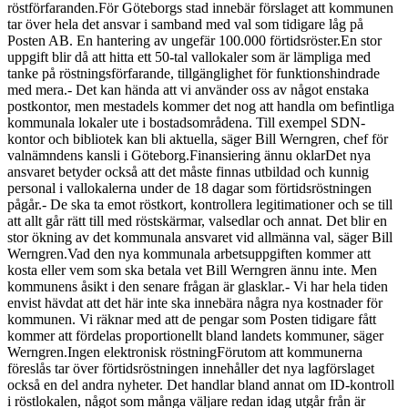
röstförfaranden.För Göteborgs stad innebär förslaget att kommunen
tar över hela det ansvar i samband med val som tidigare låg på
Posten AB. En hantering av ungefär 100.000 förtidsröster.En stor
uppgift blir då att hitta ett 50-tal vallokaler som är lämpliga med
tanke på röstningsförfarande, tillgänglighet för funktionshindrade
med mera.- Det kan hända att vi använder oss av något enstaka
postkontor, men mestadels kommer det nog att handla om befintliga
kommunala lokaler ute i bostadsområdena. Till exempel SDN-
kontor och bibliotek kan bli aktuella, säger Bill Werngren, chef för
valnämndens kansli i Göteborg.Finansiering ännu oklarDet nya
ansvaret betyder också att det måste finnas utbildad och kunnig
personal i vallokalerna under de 18 dagar som förtidsröstningen
pågår.- De ska ta emot röstkort, kontrollera legitimationer och se till
att allt går rätt till med röstskärmar, valsedlar och annat. Det blir en
stor ökning av det kommunala ansvaret vid allmänna val, säger Bill
Werngren.Vad den nya kommunala arbetsuppgiften kommer att
kosta eller vem som ska betala vet Bill Werngren ännu inte. Men
kommunens åsikt i den senare frågan är glasklar.- Vi har hela tiden
envist hävdat att det här inte ska innebära några nya kostnader för
kommunen. Vi räknar med att de pengar som Posten tidigare fått
kommer att fördelas proportionellt bland landets kommuner, säger
Werngren.Ingen elektronisk röstningFörutom att kommunerna
föreslås tar över förtidsröstningen innehåller det nya lagförslaget
också en del andra nyheter. Det handlar bland annat om ID-kontroll
i röstlokalen, något som många väljare redan idag utgår från är