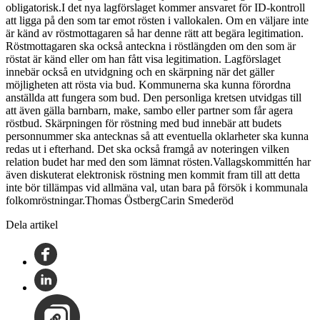
obligatorisk.I det nya lagförslaget kommer ansvaret för ID-kontroll
att ligga på den som tar emot rösten i vallokalen. Om en väljare inte
är känd av röstmottagaren så har denne rätt att begära legitimation.
Röstmottagaren ska också anteckna i röstlängden om den som är
röstat är känd eller om han fått visa legitimation. Lagförslaget
innebär också en utvidgning och en skärpning när det gäller
möjligheten att rösta via bud. Kommunerna ska kunna förordna
anställda att fungera som bud. Den personliga kretsen utvidgas till
att även gälla barnbarn, make, sambo eller partner som får agera
röstbud. Skärpningen för röstning med bud innebär att budets
personnummer ska antecknas så att eventuella oklarheter ska kunna
redas ut i efterhand. Det ska också framgå av noteringen vilken
relation budet har med den som lämnat rösten.Vallagskommittén har
även diskuterat elektronisk röstning men kommit fram till att detta
inte bör tillämpas vid allmäna val, utan bara på försök i kommunala
folkomröstningar.Thomas ÖstbergCarin Smederöd
Dela artikel