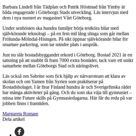
Barbara Lindell från Tädplan och Patrik Höstmad från Yimby är
båda engagerade i Göteborgs Stads utveckling. Läs intervjun med
dem i nya numret av magasinet Vårt Göteborg.
Under senhösten ska hundra familjer börja testköra bilar med
självkörande teknologi – på en fem mil lång slinga som går mellan
Frölunda-Mölndal-Hisingen. På sikt öppnar självkörande bilar för
smartare parkering, som tar mindre plats i anspråk.
Just nu slår bostadsbyggandet rekord i Göteborg. Bostad 2021 är en
satsning på att snabbt få fram 7000 extra bostäder, tack vare ett unikt
samarbete mellan Göteborgs Stad och näringslivet.
Läs också om Sabrine som fick hjälp av närvaroteam att klara av
skolan och om Yamen från Syrien som praktiserar på
Bostadsbolaget. I år firar Finland hundra år och Sverigefinska rådet
har många aktiviteter på gång. Och du som ska väja till gymnasiet –
missa inte Future skills på Gymnasiedagarna. Här får du reda på var
jobben finns i framtiden.
Margareta Romare
Dela artikel