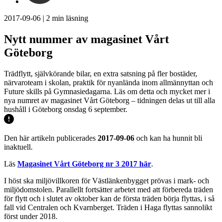
2017-09-06
|
2
min läsning
Nytt nummer av magasinet Vårt
Göteborg
Trädflytt, självkörande bilar, en extra satsning på fler bostäder,
närvaroteam i skolan, praktik för nyanlända inom allmännyttan och
Future skills på Gymnasiedagarna. Läs om detta och mycket mer i
nya numret av magasinet Vårt Göteborg – tidningen delas ut till alla
hushåll i Göteborg onsdag 6 september.
Den här artikeln publicerades
2017-09-06
och kan ha hunnit bli
inaktuell.
Läs
Magasinet Vårt Göteborg nr 3 2017 här
.
I höst ska miljövillkoren för Västlänkenbygget prövas i mark- och
miljödomstolen. Parallellt fortsätter arbetet med att förbereda träden
för flytt och i slutet av oktober kan de första träden börja flyttas, i så
fall vid Centralen och Kvarnberget. Träden i Haga flyttas sannolikt
först under 2018.