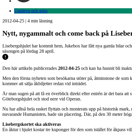
Uppleva och göra
2012-04-25
|
4
min läsning
Nytt, nygammalt och come back på Lisebe
Lisebergshjulet har kommit hem, Jukebox har fått nya gamla bilar och
säsongen på lördag 28 april.
Den här artikeln publicerades
2012-04-25
och kan ha hunnit bli inaktu
Men den första nyheten som besökarna stöter på, åtminstone de som ko
kommer att sälja åkbiljetter redan vid inträdet.
Är man sugen på att få en överblick direkt efter entrén är det bara att 
Göteborgshjulet och stod nere vid Operan.
Nu har alltså hela rasket flyttats och monterats upp på historisk mark,
nuvarande Humanisten, hade sin placering. Där, på den 30 meter höga 
Lisebergskortet ska aktiveras
En åktur i hjulet kostar tre kuponger för den som istället för åkpass