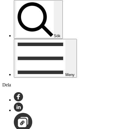
Sök
Meny
Dela