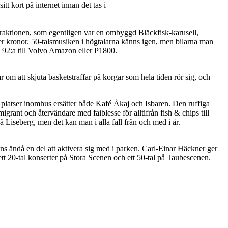
t kort på internet innan det tas i
ttraktionen, som egentligen var en ombyggd Bläckfisk-karusell,
ner kronor. 50-talsmusiken i högtalarna känns igen, men bilarna man
ab 92:a till Volvo Amazon eller P1800.
m att skjuta basketstraffar på korgar som hela tiden rör sig, och
0 platser inomhus ersätter både Kafé Åkaj och Isbaren. Den ruffiga
grant och återvändare med faiblesse för alltifrån fish & chips till
 Liseberg, men det kan man i alla fall från och med i år.
ns ändå en del att aktivera sig med i parken. Carl-Einar Häckner ger
ett 20-tal konserter på Stora Scenen och ett 50-tal på Taubescenen.