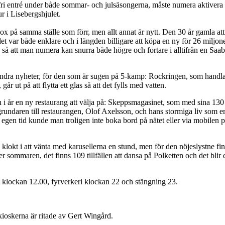
ri entré under både sommar- och julsäsongerna, måste numera aktivera sit
 i Lisebergshjulet.
box på samma ställe som förr, men allt annat är nytt. Den 30 år gamla a
et var både enklare och i längden billigare att köpa en ny för 26 miljo
ts, så att man numera kan snurra både högre och fortare i alltifrån en Sa
dra nyheter, för den som är sugen på 5-kamp: Rockringen, som handlar o
år ut på att flytta ett glas så att det fylls med vatten.
n i år en ny restaurang att välja på: Skeppsmagasinet, som med sina 13
rundaren till restaurangen, Olof Axelsson, och hans stormiga liv som emi
egen tid kunde man troligen inte boka bord på nätet eller via mobilen på
lokt i att vänta med karusellerna en stund, men för den nöjeslystne fin
r sommaren, det finns 109 tillfällen att dansa på Polketten och det blir 
t klockan 12.00, fyrverkeri klockan 22 och stängning 23.
kioskerna är ritade av Gert Wingård.