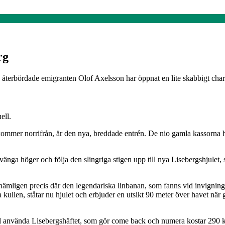
rg
 återbördade emigranten Olof Axelsson har öppnat en lite skabbigt char
ell.
mmer norrifrån, är den nya, breddade entrén. De nio gamla kassorna har
svänga höger och följa den slingriga stigen upp till nya Lisebergshjulet, 
 nämligen precis där den legendariska linbanan, som fanns vid invigninge
kullen, ståtar nu hjulet och erbjuder en utsikt 90 meter över havet nä
 vill använda Lisebergshäftet, som gör come back och numera kostar 290