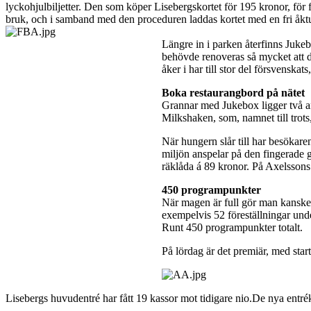
lyckohjulbiljetter. Den som köper Lisebergskortet för 195 kronor, för f
bruk, och i samband med den proceduren laddas kortet med en fri åktur
Längre in i parken återfinns Juke
behövde renoveras så mycket att d
åker i har till stor del försvenska
Boka restaurangbord på nätet
Grannar med Jukebox ligger två an
Milkshaken, som, namnet till trots, g
När hungern slår till har besökare
miljön anspelar på den fingerade g
räklåda á 89 kronor. På Axelssons 
450 programpunkter
När magen är full gör man kanske k
exempelvis 52 föreställningar unde
Runt 450 programpunkter totalt.
På lördag är det premiär, med star
Lisebergs huvudentré har fått 19 kassor mot tidigare nio.De nya entré