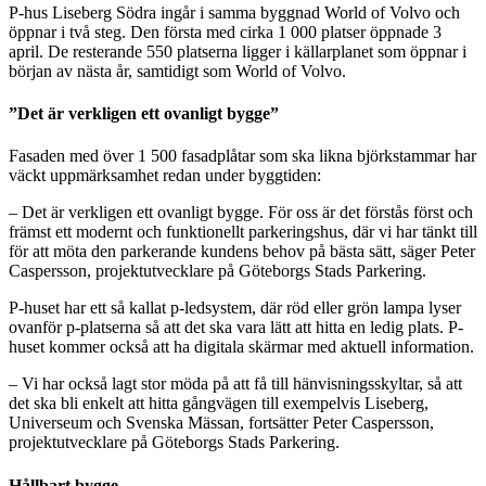
P-hus Liseberg Södra ingår i samma byggnad World of Volvo och
öppnar i två steg. Den första med cirka 1 000 platser öppnade 3
april. De resterande 550 platserna ligger i källarplanet som öppnar i
början av nästa år, samtidigt som World of Volvo.
”Det är verkligen ett ovanligt bygge”
Fasaden med över 1 500 fasadplåtar som ska likna björkstammar har
väckt uppmärksamhet redan under byggtiden:
– Det är verkligen ett ovanligt bygge. För oss är det förstås först och
främst ett modernt och funktionellt parkeringshus, där vi har tänkt till
för att möta den parkerande kundens behov på bästa sätt, säger Peter
Caspersson, projektutvecklare på Göteborgs Stads Parkering.
P-huset har ett så kallat p-ledsystem, där röd eller grön lampa lyser
ovanför p-platserna så att det ska vara lätt att hitta en ledig plats. P-
huset kommer också att ha digitala skärmar med aktuell information.
– Vi har också lagt stor möda på att få till hänvisningsskyltar, så att
det ska bli enkelt att hitta gångvägen till exempelvis Liseberg,
Universeum och Svenska Mässan, fortsätter Peter Caspersson,
projektutvecklare på Göteborgs Stads Parkering.
Hållbart bygge