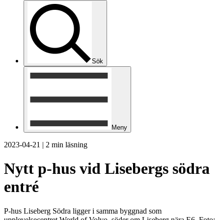
Sök
Meny
2023-04-21
|
2 min läsning
Nytt p-hus vid Lisebergs södra
entré
P-hus Liseberg Södra ligger i samma byggnad som
upplevelsecentret World of Volvo, söder om Liseberg nära E6. Foto: