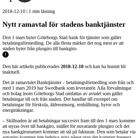
2018-12-10
|
1
min läsning
Nytt ramavtal för stadens banktjänster
Den 1 mars byter Göteborgs Stad bank för tjänster som gäller
betalningsförmedling. De alla flesta märker det nog mest av att
staden byter från plusgiro till bankgiro.
Den här artikeln publicerades
2018-12-10
och kan ha hunnit bli
inaktuell.
Det är ramavtalet Banktjänster – betalningsförmedling som från och
med 1 mars 2019 har Swedbank som leverantör. Alla förvaltningar
och bolag inom Göteborgs Stad omfattas av avtalet som gäller
betalningar till och från staden. Det handlar till exempel om
betalningar för förskola, äldreomsorg, renhållning, hyror och
energiräkningar.
– Skillnaden är att betalningar succesivt fram till den 1 mars kommer
att styras över till bankgiro, istället för nuvarande plusgiro och det
nya bankgironumret kommer att stå på fakturan. Den som betalar via
autogiro kommer inte behöva göra något utan det kommer fungera