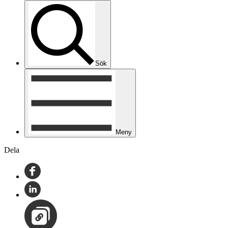
Sök
Meny
Dela