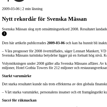
2009-03-06
|
2
min läsning
Nytt rekordår för Svenska Mässan
Svenska Mässan slog nytt omsättningsrekord 2008. Resultatet landade
Den här artikeln publicerades
2009-03-06
och kan ha hunnit bli inaktu
– Våra prognoser för 2008 överträffades, säger Lennart Mankert, VD
Svenska Mässans turistiska betydelse ligger på en fortsatt hög nivå. K
Volymökningen under 2008 gäller alla Svenska Mässans affärer. Av ko
miljoner, Hotel Gothia Towers för 212 miljoner och restaurangverksa
Starkt varumärke
Det starka resultatet kunde nås trots effekterna av den globala fina
– Vårt starka varumärke, personalens insatser och ett framgångsrikt k
Succé för räkmackan