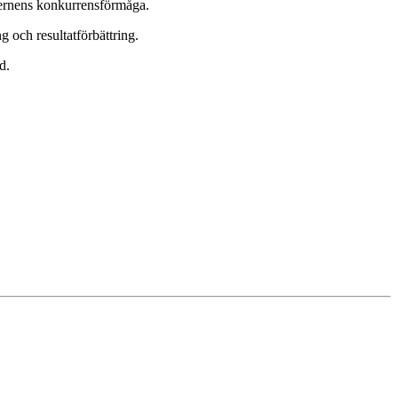
ncernens konkurrensförmåga.
 och resultatförbättring.
d.