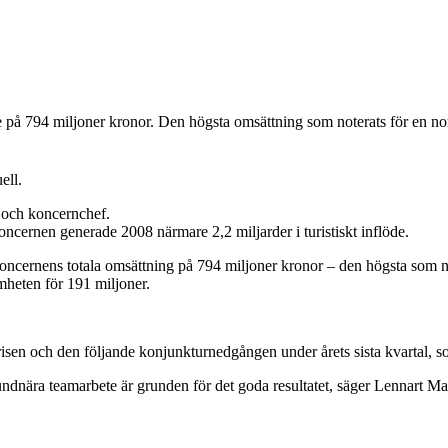
 på 794 miljoner kronor. Den högsta omsättning som noterats för en no
ell.
 och koncernchef.
oncernen generade 2008 närmare 2,2 miljarder i turistiskt inflöde.
ncernens totala omsättning på 794 miljoner kronor – den högsta som no
mheten för 191 miljoner.
nskrisen och den följande konjunkturnedgången under årets sista kvarta
undnära teamarbete är grunden för det goda resultatet, säger Lennart Ma