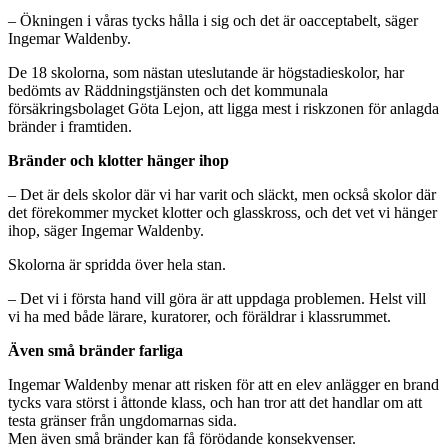
– Ökningen i våras tycks hålla i sig och det är oacceptabelt, säger
Ingemar Waldenby.
De 18 skolorna, som nästan uteslutande är högstadieskolor, har
bedömts av Räddningstjänsten och det kommunala
försäkringsbolaget Göta Lejon, att ligga mest i riskzonen för anlagda
bränder i framtiden.
Bränder och klotter hänger ihop
– Det är dels skolor där vi har varit och släckt, men också skolor där
det förekommer mycket klotter och glasskross, och det vet vi hänger
ihop, säger Ingemar Waldenby.
Skolorna är spridda över hela stan.
– Det vi i första hand vill göra är att uppdaga problemen. Helst vill
vi ha med både lärare, kuratorer, och föräldrar i klassrummet.
Även små bränder farliga
Ingemar Waldenby menar att risken för att en elev anlägger en brand
tycks vara störst i åttonde klass, och han tror att det handlar om att
testa gränser från ungdomarnas sida.
Men även små bränder kan få förödande konsekvenser.