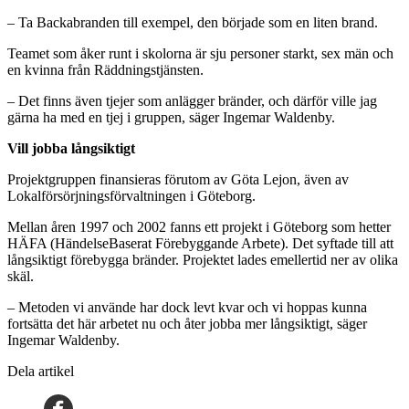
– Ta Backabranden till exempel, den började som en liten brand.
Teamet som åker runt i skolorna är sju personer starkt, sex män och
en kvinna från Räddningstjänsten.
– Det finns även tjejer som anlägger bränder, och därför ville jag
gärna ha med en tjej i gruppen, säger Ingemar Waldenby.
Vill jobba långsiktigt
Projektgruppen finansieras förutom av Göta Lejon, även av
Lokalförsörjningsförvaltningen i Göteborg.
Mellan åren 1997 och 2002 fanns ett projekt i Göteborg som hetter
HÄFA (HändelseBaserat Förebyggande Arbete). Det syftade till att
långsiktigt förebygga bränder. Projektet lades emellertid ner av olika
skäl.
– Metoden vi använde har dock levt kvar och vi hoppas kunna
fortsätta det här arbetet nu och åter jobba mer långsiktigt, säger
Ingemar Waldenby.
Dela artikel