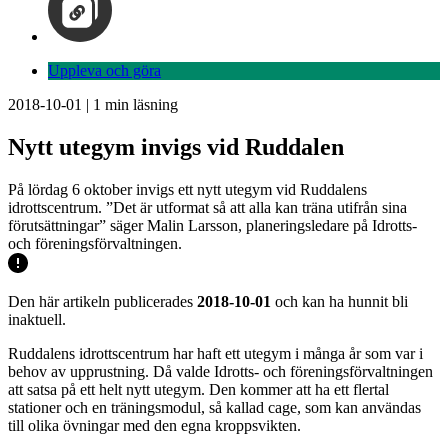
Uppleva och göra
2018-10-01
|
1
min läsning
Nytt utegym invigs vid Ruddalen
På lördag 6 oktober invigs ett nytt utegym vid Ruddalens
idrottscentrum. ”Det är utformat så att alla kan träna utifrån sina
förutsättningar” säger Malin Larsson, planeringsledare på Idrotts-
och föreningsförvaltningen.
Den här artikeln publicerades
2018-10-01
och kan ha hunnit bli
inaktuell.
Ruddalens idrottscentrum har haft ett utegym i många år som var i
behov av upprustning. Då valde Idrotts- och föreningsförvaltningen
att satsa på ett helt nytt utegym. Den kommer att ha ett flertal
stationer och en träningsmodul, så kallad cage, som kan användas
till olika övningar med den egna kroppsvikten.