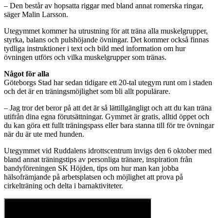
– Den består av hopsatta riggar med bland annat romerska ringar,
säger Malin Larsson.
Utegymmet kommer ha utrustning för att träna alla muskelgrupper,
styrka, balans och pulshöjande övningar. Det kommer också finnas
tydliga instruktioner i text och bild med information om hur
övningen utförs och vilka muskelgrupper som tränas.
Något för alla
Göteborgs Stad har sedan tidigare ett 20-tal utegym runt om i staden
och det är en träningsmöjlighet som bli allt populärare.
– Jag tror det beror på att det är så lättillgängligt och att du kan träna
utifrån dina egna förutsättningar. Gymmet är gratis, alltid öppet och
du kan göra ett fullt träningspass eller bara stanna till för tre övningar
när du är ute med hunden.
Utegymmet vid Ruddalens idrottscentrum invigs den 6 oktober med
bland annat träningstips av personliga tränare, inspiration från
bandyföreningen SK Höjden, tips om hur man kan jobba
hälsofrämjande på arbetsplatsen och möjlighet att prova på
cirkelträning och delta i barnaktiviteter.