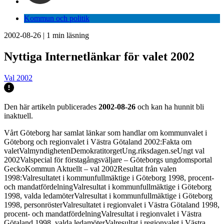
Kommun och politik
2002-08-26
|
1
min läsning
Nyttiga Internetlänkar för valet 2002
Val 2002
Den här artikeln publicerades
2002-08-26
och kan ha hunnit bli
inaktuell.
Vårt Göteborg har samlat länkar som handlar om kommunvalet i
Göteborg och regionvalet i Västra Götaland 2002:Fakta om
valetValmyndighetenDemokratitorgetUng.riksdagen.seUngt val
2002Valspecial för förstagångsväljare – Göteborgs ungdomsportal
GeckoKommun Aktuellt – val 2002Resultat från valen
1998:Valresultatet i kommunfullmäktige i Göteborg 1998, procent-
och mandatfördelningValresultat i kommunfullmäktige i Göteborg
1998, valda ledamöterValresultat i kommunfullmäktige i Göteborg
1998, personrösterValresultatet i regionvalet i Västra Götaland 1998,
procent- och mandatfördelningValresultat i regionvalet i Västra
Götaland 1998, valda ledamöterValresultat i regionvalet i Västra