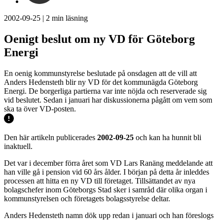
2002-09-25
|
2
min läsning
Oenigt beslut om ny VD för Göteborg
Energi
En oenig kommunstyrelse beslutade på onsdagen att de vill att
Anders Hedensteth blir ny VD för det kommunägda Göteborg
Energi. De borgerliga partierna var inte nöjda och reserverade sig
vid beslutet. Sedan i januari har diskussionerna pågått om vem som
ska ta över VD-posten.
Den här artikeln publicerades
2002-09-25
och kan ha hunnit bli
inaktuell.
Det var i december förra året som VD Lars Ranäng meddelande att
han ville gå i pension vid 60 års ålder. I början på detta år inleddes
processen att hitta en ny VD till företaget. Tillsättandet av nya
bolagschefer inom Göteborgs Stad sker i samråd där olika organ i
kommunstyrelsen och företagets bolagsstyrelse deltar.
Anders Hedensteth namn dök upp redan i januari och han föreslogs