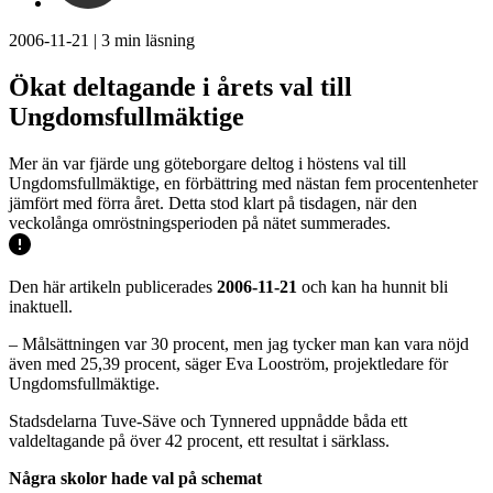
2006-11-21
|
3
min läsning
Ökat deltagande i årets val till
Ungdomsfullmäktige
Mer än var fjärde ung göteborgare deltog i höstens val till
Ungdomsfullmäktige, en förbättring med nästan fem procentenheter
jämfört med förra året. Detta stod klart på tisdagen, när den
veckolånga omröstningsperioden på nätet summerades.
Den här artikeln publicerades
2006-11-21
och kan ha hunnit bli
inaktuell.
– Målsättningen var 30 procent, men jag tycker man kan vara nöjd
även med 25,39 procent, säger Eva Looström, projektledare för
Ungdomsfullmäktige.
Stadsdelarna Tuve-Säve och Tynnered uppnådde båda ett
valdeltagande på över 42 procent, ett resultat i särklass.
Några skolor hade val på schemat