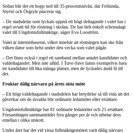
Sedan blir det ett hopp ned till 35-procentsnivån, där Frölunda,
Styrsö och Örgryte placerar sig.
– De stadsdelar som lyckats uppnå ett högt deltagande i valet har i
regel avsatt tid för röstning i skolan. De har helt enkelt schemalagt
valet till Ungdomsfullmäktige, säger Eva Looström.
Valet är internetbaserat, vilket innebär att röstningen kan ske från
vilken dator som helst under den vecka som valet pågår.
– Det finns också i regel ett samband mellan antalet kandidater och
valdeltagandet. Men inte alltid. I Tuve-Säve fanns exempelvis bara
tre kandidater till lika många platser, men de lyckades ändå få till
det.
Fruktar dålig närvaro på årets sista möte
– Ett högt valdeltagande i stadsdelen har betydelse så till vida att det
påverkar om de invalda blir ordinarie ledamöter eller ersättare.
Ungdomsfullmäktige har 81 ordinarie ledamöter och 21 ersättare.
Församlingen sammanträder fyra gånger per år och arbetar dess
emellan i olika utskott.
Under året har det vid vissa fullmäktigemöten varit dålig närvaro