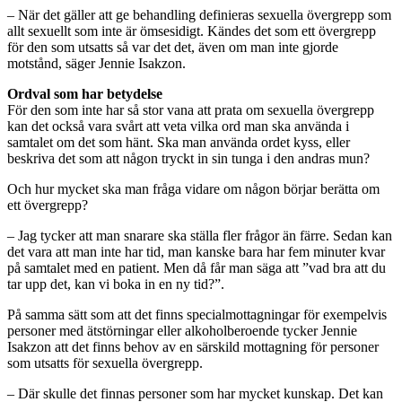
– När det gäller att ge behandling definieras sexuella övergrepp som
allt sexuellt som inte är ömsesidigt. Kändes det som ett övergrepp
för den som utsatts så var det det, även om man inte gjorde
motstånd, säger Jennie Isakzon.
Ordval som har betydelse
För den som inte har så stor vana att prata om sexuella övergrepp
kan det också vara svårt att veta vilka ord man ska använda i
samtalet om det som hänt. Ska man använda ordet kyss, eller
beskriva det som att någon tryckt in sin tunga i den andras mun?
Och hur mycket ska man fråga vidare om någon börjar berätta om
ett övergrepp?
– Jag tycker att man snarare ska ställa fler frågor än färre. Sedan kan
det vara att man inte har tid, man kanske bara har fem minuter kvar
på samtalet med en patient. Men då får man säga att ”vad bra att du
tar upp det, kan vi boka in en ny tid?”.
På samma sätt som att det finns specialmottagningar för exempelvis
personer med ätstörningar eller alkoholberoende tycker Jennie
Isakzon att det finns behov av en särskild mottagning för personer
som utsatts för sexuella övergrepp.
– Där skulle det finnas personer som har mycket kunskap. Det kan