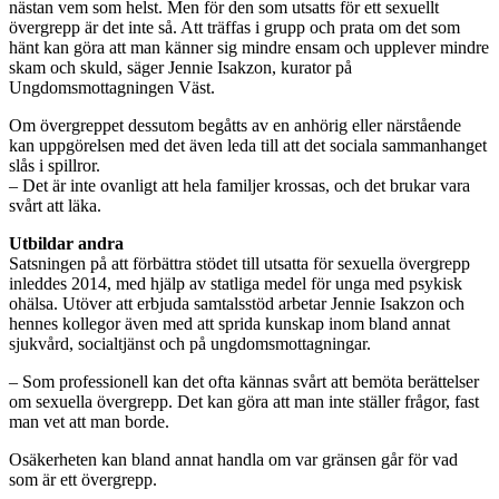
nästan vem som helst. Men för den som utsatts för ett sexuellt
övergrepp är det inte så. Att träffas i grupp och prata om det som
hänt kan göra att man känner sig mindre ensam och upplever mindre
skam och skuld, säger Jennie Isakzon, kurator på
Ungdomsmottagningen Väst.
Om övergreppet dessutom begåtts av en anhörig eller närstående
kan uppgörelsen med det även leda till att det sociala sammanhanget
slås i spillror.
– Det är inte ovanligt att hela familjer krossas, och det brukar vara
svårt att läka.
Utbildar andra
Satsningen på att förbättra stödet till utsatta för sexuella övergrepp
inleddes 2014, med hjälp av statliga medel för unga med psykisk
ohälsa. Utöver att erbjuda samtalsstöd arbetar Jennie Isakzon och
hennes kollegor även med att sprida kunskap inom bland annat
sjukvård, socialtjänst och på ungdomsmottagningar.
– Som professionell kan det ofta kännas svårt att bemöta berättelser
om sexuella övergrepp. Det kan göra att man inte ställer frågor, fast
man vet att man borde.
Osäkerheten kan bland annat handla om var gränsen går för vad
som är ett övergrepp.