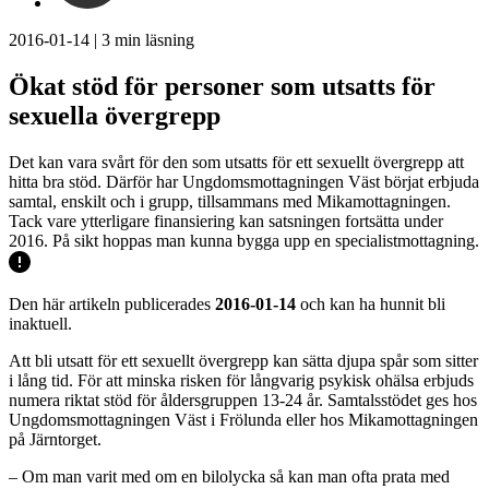
2016-01-14
|
3
min läsning
Ökat stöd för personer som utsatts för
sexuella övergrepp
Det kan vara svårt för den som utsatts för ett sexuellt övergrepp att
hitta bra stöd. Därför har Ungdomsmottagningen Väst börjat erbjuda
samtal, enskilt och i grupp, tillsammans med Mikamottagningen.
Tack vare ytterligare finansiering kan satsningen fortsätta under
2016. På sikt hoppas man kunna bygga upp en specialistmottagning.
Den här artikeln publicerades
2016-01-14
och kan ha hunnit bli
inaktuell.
Att bli utsatt för ett sexuellt övergrepp kan sätta djupa spår som sitter
i lång tid. För att minska risken för långvarig psykisk ohälsa erbjuds
numera riktat stöd för åldersgruppen 13-24 år. Samtalsstödet ges hos
Ungdomsmottagningen Väst i Frölunda eller hos Mikamottagningen
på Järntorget.
– Om man varit med om en bilolycka så kan man ofta prata med