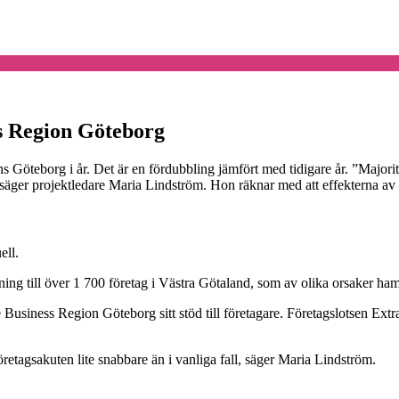
s Region Göteborg
ons Göteborg i år. Det är en fördubbling jämfört med tidigare år. ”Major
 säger projektledare Maria Lindström. Hon räknar med att effekterna av
ell.
ning till över 1 700 företag i Västra Götaland, som av olika orsaker ham
iness Region Göteborg sitt stöd till företagare. Företagslotsen Extra har
öretagsakuten lite snabbare än i vanliga fall, säger Maria Lindström.