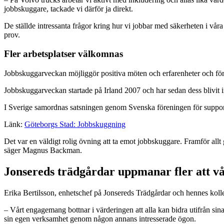
jobbskuggare, tackade vi därför ja direkt.
De ställde intressanta frågor kring hur vi jobbar med säkerheten i våra l
prov.
Fler arbetsplatser välkomnas
Jobbskuggarveckan möjliggör positiva möten och erfarenheter och förho
Jobbskuggarveckan startade på Irland 2007 och har sedan dess blivit i
I Sverige samordnas satsningen genom Svenska föreningen för supp
Länk:
Göteborgs Stad: Jobbskuggning
Det var en väldigt rolig övning att ta emot jobbskuggare. Framför allt
säger Magnus Backman.
Jonsereds trädgårdar uppmanar fler att v
Erika Bertilsson, enhetschef på Jonsereds Trädgårdar och hennes ko
– Vårt engagemang bottnar i värderingen att alla kan bidra utifrån sina 
sin egen verksamhet genom någon annans intresserade ögon.