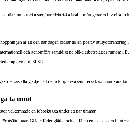
astbilar, om krocktester, hur elektriska lastbilar fungerar och vad som kr
ppningen är att den här dagen bidrar till en positiv attitydförändring 
nternationell och genomförs samtidigt på olika arbetsplatser runtom i E
orted employment, SFSE.
 gav det oss alla glädje i att de fick uppleva samma sak som när våra ku
åga ta emot
llegor välkomnade en jobbskugga under ett par timmar.
förutsättningar. Glädje föder glädje och att få en entusiastisk och intre