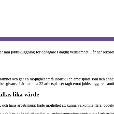
mensam jobbskuggning för deltagare i daglig verksamhet. I år har rekord
ksamhet och ger en möjlighet att få inblick i en arbetsplats som hen an
sgivare. I år har hela 22 arbetsplatser tagit emot jobbskuggare, samtidi
llas lika värde
och hans arbetsgrupp hade möjlighet att kunna välkomna flera jobbskug
e och här ingår också att lära av andras utmaningar och syn på arbetsliv