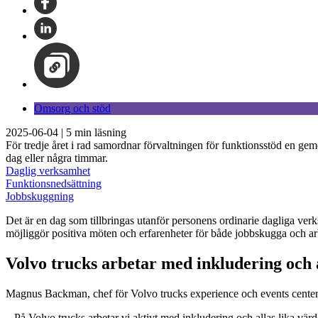
Omsorg och stöd
2025-06-04
|
5
min läsning
För tredje året i rad samordnar förvaltningen för funktionsstöd en ge
dag eller några timmar.
Daglig verksamhet
Funktionsnedsättning
Jobbskuggning
Det är en dag som tillbringas utanför personens ordinarie dagliga ver
möjliggör positiva möten och erfarenheter för både jobbskugga och arbet
Volvo truck
s
arbetar med inkludering och a
Magnus Backman, chef för Volvo trucks experience och events center, 
– På Volvo trucks arbetar vi aktivt med inkludering och allas lika värd