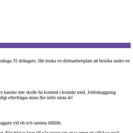
många 35 deltagare, fått önska en drömarbetsplats att besöka under en
nars kanske inte skulle ha kommit i kontakt med. Jobbskuggning
gt efterfrågas ännu fler inför nästa år!
gare vid ett och samma tillfälle.
et. När frågan kom till vår grupp om att ta emot ett sällskap med