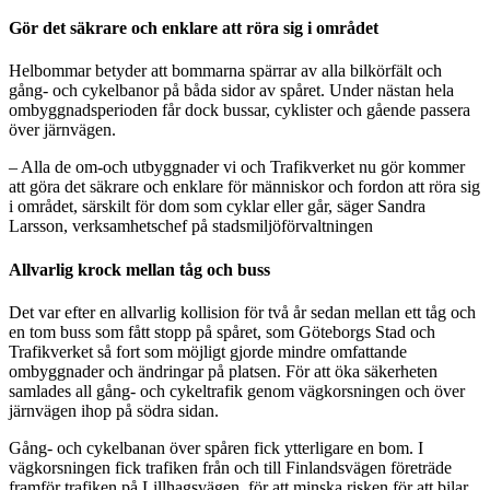
Gör det säkrare och enklare att röra sig i området
Helbommar betyder att bommarna spärrar av alla bilkörfält och
gång- och cykelbanor på båda sidor av spåret. Under nästan hela
ombyggnadsperioden får dock bussar, cyklister och gående passera
över järnvägen.
– Alla de om-och utbyggnader vi och Trafikverket nu gör kommer
att göra det säkrare och enklare för människor och fordon att röra sig
i området, särskilt för dom som cyklar eller går, säger Sandra
Larsson, verksamhetschef på stadsmiljöförvaltningen
Allvarlig krock mellan tåg och buss
Det var efter en allvarlig kollision för två år sedan mellan ett tåg och
en tom buss som fått stopp på spåret, som Göteborgs Stad och
Trafikverket så fort som möjligt gjorde mindre omfattande
ombyggnader och ändringar på platsen. För att öka säkerheten
samlades all gång- och cykeltrafik genom vägkorsningen och över
järnvägen ihop på södra sidan.
Gång- och cykelbanan över spåren fick ytterligare en bom. I
vägkorsningen fick trafiken från och till Finlandsvägen företräde
framför trafiken på Lillhagsvägen, för att minska risken för att bilar