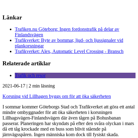
Länkar
Trafiken.nu Göteborg: Ingen fordonstrafik på delar av
Finlandsvägen
Trafikverket: Byte av bommar, ljud- och ljussignaler vid
plankorsningar
Trafikverket: Alex, Automatic Level Crossing - Bransch
Relaterade artiklar
Trafik och resor
2021-06-17
|
2 min läsning
Korsning vid Lillhagen byggs om för att öka säkerheten
I sommar kommer Göteborgs Stad och Trafikverket att göra ett antal
mindre ombyggnader för att öka säkerheten i korsningen
Lillhagsvägen-Finlandsvägen där även tågen på Bohusbanan
passerar. Planeringen har skyndats på efter den svåra olyckan i mars
då ett tåg krockade med en buss som blivit stående på
järnvägsspåren. Ingen människa kom dock till fysiskt skada.