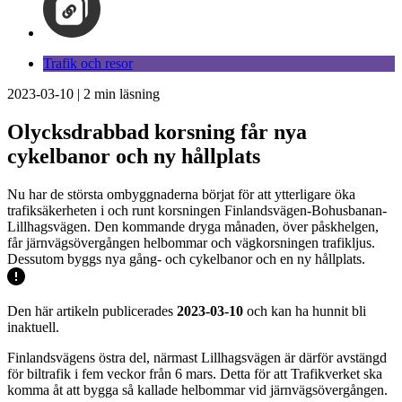
Trafik och resor
2023-03-10
|
2
min läsning
Olycksdrabbad korsning får nya
cykelbanor och ny hållplats
Nu har de största ombyggnaderna börjat för att ytterligare öka
trafiksäkerheten i och runt korsningen Finlandsvägen-Bohusbanan-
Lillhagsvägen. Den kommande dryga månaden, över påskhelgen,
får järnvägsövergången helbommar och vägkorsningen trafikljus.
Dessutom byggs nya gång- och cykelbanor och en ny hållplats.
Den här artikeln publicerades
2023-03-10
och kan ha hunnit bli
inaktuell.
Finlandsvägens östra del, närmast Lillhagsvägen är därför avstängd
för biltrafik i fem veckor från 6 mars. Detta för att Trafikverket ska
komma åt att bygga så kallade helbommar vid järnvägsövergången.