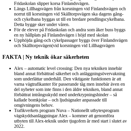
Fridaskolan slipper korsa Finlandsvägen.
Längs Lillhagsvägen från korsningen vid Finlandsvägen och
norrut till korsningen vid Skälltorpsvägen ska dagens gång-
och cykelbana byggas ut till en bredare pendlingscykelbana.
Detta bygge sker under våren.
För de elever på Fridaskolan och andra som åker buss byggs
en ny hållplats på Finlandsvägen i höjd med skolan
Upphöjda gång-och cykelpassager byggs över Finlandsvägen
och Skälltorpsvägen(vid korsningen vid Lillhagsvägen
FAKTA | Ny teknik ökar säkerheten
Alex – automatic level crossing: Den nya tekniken innebär
bland annat förbättrad säkerhet och anläggningsövervakning
som underlättar underhåll. Den viktigaste funktionen är att
varna vägtrafikanter för passerande tåg men innebär även en
del nyheter som inte finns i den äldre tekniken, bland annat
förbättrat intrångsskydd med underkrypningshinder – så
kallade bomkjolar – och ljudsignaler anpassade till
omgivningens behov.
Trafikverkets program Nuva – Nationellt utbytesprogram
vägskyddsanläggningar Alex – kommer att genomföra
utbyten till Alex-teknik under tjugofem år med start i slutet av
2022.