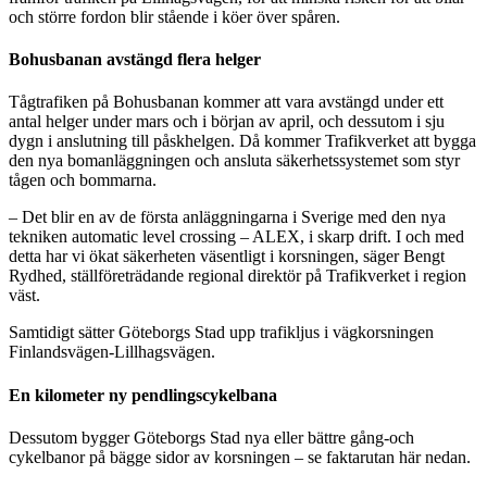
och större fordon blir stående i köer över spåren.
Bohusbanan avstängd flera helger
Tågtrafiken på Bohusbanan kommer att vara avstängd under ett
antal helger under mars och i början av april, och dessutom i sju
dygn i anslutning till påskhelgen. Då kommer Trafikverket att bygga
den nya bomanläggningen och ansluta säkerhetssystemet som styr
tågen och bommarna.
– Det blir en av de första anläggningarna i Sverige med den nya
tekniken automatic level crossing – ALEX, i skarp drift. I och med
detta har vi ökat säkerheten väsentligt i korsningen, säger Bengt
Rydhed, ställföreträdande regional direktör på Trafikverket i region
väst.
Samtidigt sätter Göteborgs Stad upp trafikljus i vägkorsningen
Finlandsvägen-Lillhagsvägen.
En kilometer ny pendlingscykelbana
Dessutom bygger Göteborgs Stad nya eller bättre gång-och
cykelbanor på bägge sidor av korsningen – se faktarutan här nedan.