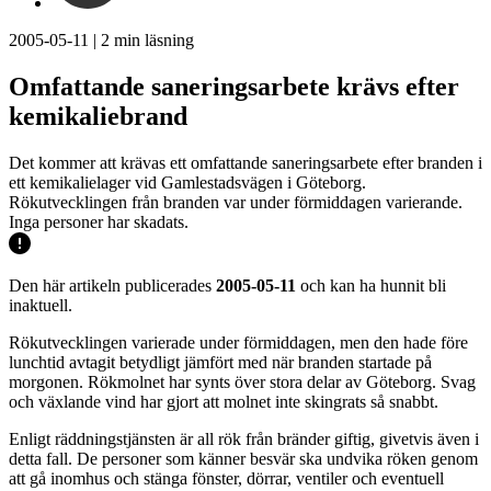
2005-05-11
|
2
min läsning
Omfattande saneringsarbete krävs efter
kemikaliebrand
Det kommer att krävas ett omfattande saneringsarbete efter branden i
ett kemikalielager vid Gamlestadsvägen i Göteborg.
Rökutvecklingen från branden var under förmiddagen varierande.
Inga personer har skadats.
Den här artikeln publicerades
2005-05-11
och kan ha hunnit bli
inaktuell.
Rökutvecklingen varierade under förmiddagen, men den hade före
lunchtid avtagit betydligt jämfört med när branden startade på
morgonen. Rökmolnet har synts över stora delar av Göteborg. Svag
och växlande vind har gjort att molnet inte skingrats så snabbt.
Enligt räddningstjänsten är all rök från bränder giftig, givetvis även i
detta fall. De personer som känner besvär ska undvika röken genom
att gå inomhus och stänga fönster, dörrar, ventiler och eventuell