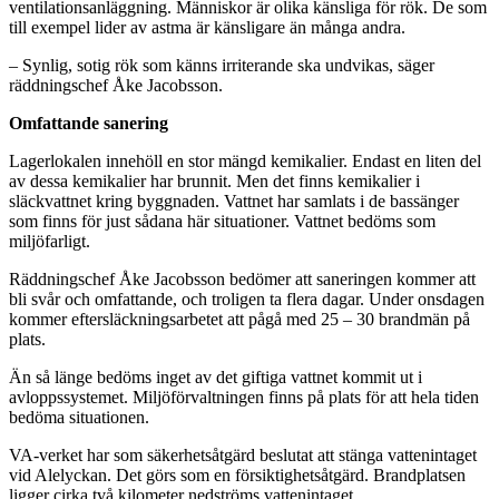
ventilationsanläggning. Människor är olika känsliga för rök. De som
till exempel lider av astma är känsligare än många andra.
– Synlig, sotig rök som känns irriterande ska undvikas, säger
räddningschef Åke Jacobsson.
Omfattande sanering
Lagerlokalen innehöll en stor mängd kemikalier. Endast en liten del
av dessa kemikalier har brunnit. Men det finns kemikalier i
släckvattnet kring byggnaden. Vattnet har samlats i de bassänger
som finns för just sådana här situationer. Vattnet bedöms som
miljöfarligt.
Räddningschef Åke Jacobsson bedömer att saneringen kommer att
bli svår och omfattande, och troligen ta flera dagar. Under onsdagen
kommer eftersläckningsarbetet att pågå med 25 – 30 brandmän på
plats.
Än så länge bedöms inget av det giftiga vattnet kommit ut i
avloppssystemet. Miljöförvaltningen finns på plats för att hela tiden
bedöma situationen.
VA-verket har som säkerhetsåtgärd beslutat att stänga vattenintaget
vid Alelyckan. Det görs som en försiktighetsåtgärd. Brandplatsen
ligger cirka två kilometer nedströms vattenintaget.