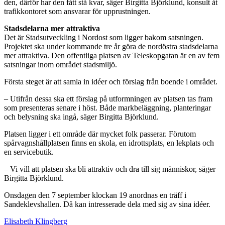
den, därför har den fått stå kvar, säger Birgitta Björklund, konsult åt
trafikkontoret som ansvarar för upprustningen.
Stadsdelarna mer attraktiva
Det är Stadsutveckling i Nordost som ligger bakom satsningen.
Projektet ska under kommande tre år göra de nordöstra stadsdelarna
mer attraktiva. Den offentliga platsen av Teleskopgatan är en av fem
satsningar inom området stadsmiljö.
Första steget är att samla in idéer och förslag från boende i området.
– Utifrån dessa ska ett förslag på utformningen av platsen tas fram
som presenteras senare i höst. Både markbeläggning, planteringar
och belysning ska ingå, säger Birgitta Björklund.
Platsen ligger i ett område där mycket folk passerar. Förutom
spårvagnshållplatsen finns en skola, en idrottsplats, en lekplats och
en servicebutik.
– Vi vill att platsen ska bli attraktiv och dra till sig människor, säger
Birgitta Björklund.
Onsdagen den 7 september klockan 19 anordnas en träff i
Sandeklevshallen. Då kan intresserade dela med sig av sina idéer.
Elisabeth Klingberg