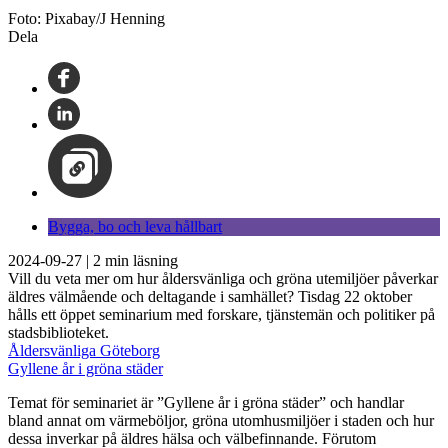
Foto: Pixabay/J Henning
Dela
Bygga, bo och leva hållbart
2024-09-27
|
2
min läsning
Vill du veta mer om hur åldersvänliga och gröna utemiljöer påverkar
äldres välmående och deltagande i samhället? Tisdag 22 oktober
hålls ett öppet seminarium med forskare, tjänstemän och politiker på
stadsbiblioteket.
Åldersvänliga Göteborg
Gyllene år i gröna städer
Temat för seminariet är ”Gyllene år i gröna städer” och handlar
bland annat om värmeböljor, gröna utomhusmiljöer i staden och hur
dessa inverkar på äldres hälsa och välbefinnande. Förutom