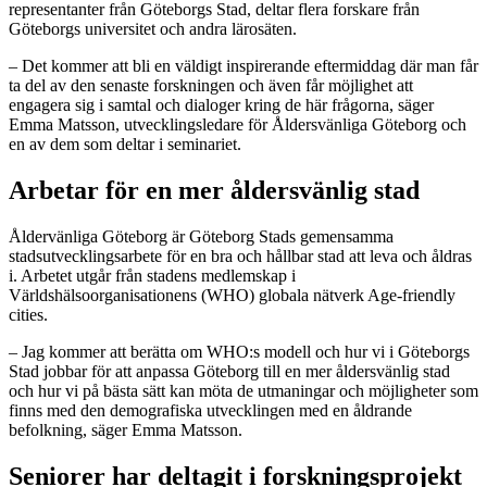
representanter från Göteborgs Stad, deltar flera forskare från
Göteborgs universitet och andra lärosäten.
– Det kommer att bli en väldigt inspirerande eftermiddag där man får
ta del av den senaste forskningen och även får möjlighet att
engagera sig i samtal och dialoger kring de här frågorna, säger
Emma Matsson, utvecklingsledare för Åldersvänliga Göteborg och
en av dem som deltar i seminariet.
Arbetar för en mer åldersvänlig stad
Åldervänliga Göteborg är Göteborg Stads gemensamma
stadsutvecklingsarbete för en bra och hållbar stad att leva och åldras
i. Arbetet utgår från stadens medlemskap i
Världshälsoorganisationens (WHO) globala nätverk Age-friendly
cities.
– Jag kommer att berätta om WHO:s modell och hur vi i Göteborgs
Stad jobbar för att anpassa Göteborg till en mer åldersvänlig stad
och hur vi på bästa sätt kan möta de utmaningar och möjligheter som
finns med den demografiska utvecklingen med en åldrande
befolkning, säger Emma Matsson.
Seniorer har deltagit i forskningsprojekt