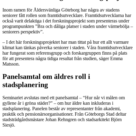
Inom ramen för Åldersvänliga Göteborg har några av stadens
seniorer fått rollen som framtidsutvecklare. Framtidsutvecklarna har
också varit delaktiga i det forskningsprojekt som presenteras under
programpunkten ”Bra och dåliga platser i staden under värmebölja –
seniorers perspektiv”.
– I det här forskningsprojektet har man tittat på hur ett allt varmare
klimat kan tänkas påverka seniorer i staden. Våra framtidsutvecklare
har fungerat som referensgrupp och forskargruppen finns på plats
för att presentera några tidiga resultat från studien, säger Emma
Matsson.
Panelsamtal om äldres roll i
stadsplanering
Seminariet avslutas med ett panelsamtal – “Hur når vi målen om
gyllene år i gröna städer?” – om hur äldre kan inkluderas i
stadsplanering. Panelen består av representanter från akademi,
praktik och pensionärsorganisationer. Från Göteborgs Stad deltar
stadsträdgårdsmästare Johan Rehngren och stadsarkitekt Björn
Siesjö.