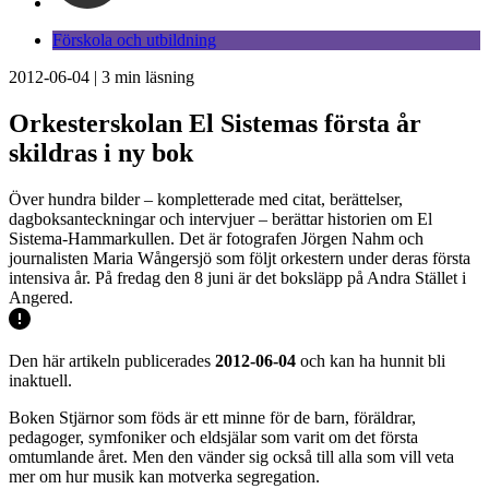
Förskola och utbildning
2012-06-04
|
3
min läsning
Orkesterskolan El Sistemas första år
skildras i ny bok
Över hundra bilder – kompletterade med citat, berättelser,
dagboksanteckningar och intervjuer – berättar historien om El
Sistema-Hammarkullen. Det är fotografen Jörgen Nahm och
journalisten Maria Wångersjö som följt orkestern under deras första
intensiva år. På fredag den 8 juni är det boksläpp på Andra Stället i
Angered.
Den här artikeln publicerades
2012-06-04
och kan ha hunnit bli
inaktuell.
Boken Stjärnor som föds är ett minne för de barn, föräldrar,
pedagoger, symfoniker och eldsjälar som varit om det första
omtumlande året. Men den vänder sig också till alla som vill veta
mer om hur musik kan motverka segregation.