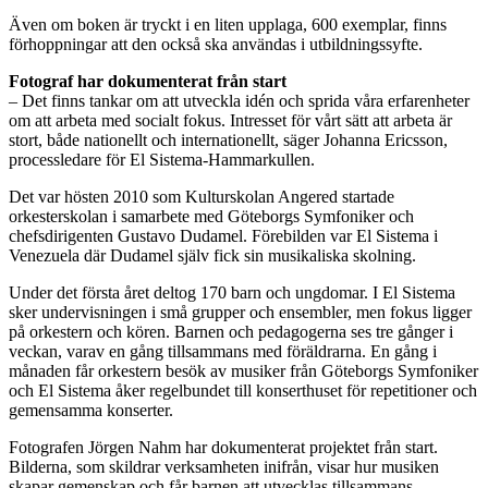
Även om boken är tryckt i en liten upplaga, 600 exemplar, finns
förhoppningar att den också ska användas i utbildningssyfte.
Fotograf har dokumenterat från start
– Det finns tankar om att utveckla idén och sprida våra erfarenheter
om att arbeta med socialt fokus. Intresset för vårt sätt att arbeta är
stort, både nationellt och internationellt, säger Johanna Ericsson,
processledare för El Sistema-Hammarkullen.
Det var hösten 2010 som Kulturskolan Angered startade
orkesterskolan i samarbete med Göteborgs Symfoniker och
chefsdirigenten Gustavo Dudamel. Förebilden var El Sistema i
Venezuela där Dudamel själv fick sin musikaliska skolning.
Under det första året deltog 170 barn och ungdomar. I El Sistema
sker undervisningen i små grupper och ensembler, men fokus ligger
på orkestern och kören. Barnen och pedagogerna ses tre gånger i
veckan, varav en gång tillsammans med föräldrarna. En gång i
månaden får orkestern besök av musiker från Göteborgs Symfoniker
och El Sistema åker regelbundet till konserthuset för repetitioner och
gemensamma konserter.
Fotografen Jörgen Nahm har dokumenterat projektet från start.
Bilderna, som skildrar verksamheten inifrån, visar hur musiken
skapar gemenskap och får barnen att utvecklas tillsammans.