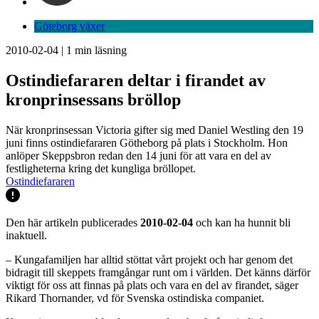
Göteborg växer
2010-02-04
|
1
min läsning
Ostindiefararen deltar i firandet av
kronprinsessans bröllop
När kronprinsessan Victoria gifter sig med Daniel Westling den 19
juni finns ostindiefararen Götheborg på plats i Stockholm. Hon
anlöper Skeppsbron redan den 14 juni för att vara en del av
festligheterna kring det kungliga bröllopet.
Ostindiefararen
Den här artikeln publicerades
2010-02-04
och kan ha hunnit bli
inaktuell.
– Kungafamiljen har alltid stöttat vårt projekt och har genom det
bidragit till skeppets framgångar runt om i världen. Det känns därför
viktigt för oss att finnas på plats och vara en del av firandet, säger
Rikard Thornander, vd för Svenska ostindiska companiet.