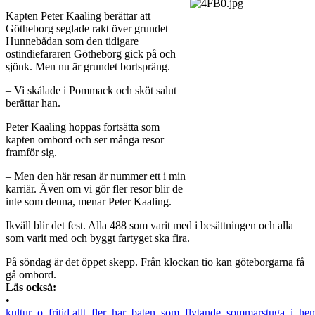
Kapten Peter Kaaling berättar att
Götheborg seglade rakt över grundet
Hunnebådan som den tidigare
ostindiefararen Götheborg gick på och
sjönk. Men nu är grundet bortspräng.
– Vi skålade i Pommack och sköt salut
berättar han.
Peter Kaaling hoppas fortsätta som
kapten ombord och ser många resor
framför sig.
– Men den här resan är nummer ett i min
karriär. Även om vi gör fler resor blir de
inte som denna, menar Peter Kaaling.
Ikväll blir det fest. Alla 488 som varit med i besättningen och alla
som varit med och byggt fartyget ska fira.
På söndag är det öppet skepp. Från klockan tio kan göteborgarna få
gå ombord.
Läs också:
•
kultur_o_fritid,allt_fler_har_baten_som_flytande_sommarstuga_i_