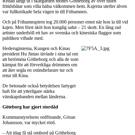
Redan långt ut i skärgården möttes Götheborg av över tusen
fritidsbåtar som villa hälsa välkommen hem. Kajerna utefter älven
var fullknökade hela vägen in till Frihamnen.
Och på Frihamnspiren tog 20.000 personer emot när hon la till vid
kajen. Men först sköt hon kunglig salut – 21 skott. En lång rad
artister underhöll ett hav av svenska och kinesiska flaggor som
publiken viftade med.
Hedersgästerna, Kungen och Kinas
president Hu Jintao tävlade i sina tal om
att berömma Götheborg och alla de som
kämpat för att förverkliga drömmen om
att åter segla en ostindiefarare tur och
retur till Kina.
De betonade också betydelsen fartyget
haft för att ytterligare stärka
vänskapsbanden mellan länderna.
Göteborg har gjort stordåd
Kommunstyrelsens ordförande, Göran
Johansson, var mycket rörd.
– Att idag få stå ombord på Götheborg