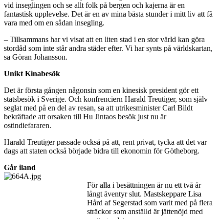
vid inseglingen och se allt folk på bergen och kajerna är en
fantastisk upplevelse. Det är en av mina bästa stunder i mitt liv att få
vara med om en sådan insegling.
– Tillsammans har vi visat att en liten stad i en stor värld kan göra
stordåd som inte står andra städer efter. Vi har synts på världskartan,
sa Göran Johansson.
Unikt Kinabesök
Det är första gången någonsin som en kinesisk president gör ett
statsbesök i Sverige. Och konfrenciern Harald Treutiger, som själv
seglat med på en del av resan, sa att utrikesminister Carl Bildt
bekräftade att orsaken till Hu Jintaos besök just nu är
ostindiefararen.
Harald Treutiger passade också på att, rent privat, tycka att det var
dags att staten också började bidra till ekonomin för Götheborg.
Går iland
För alla i besättningen är nu ett två år
långt äventyr slut. Mastskeppare Lisa
Hård af Segerstad som varit med på flera
sträckor som anställd är jättenöjd med