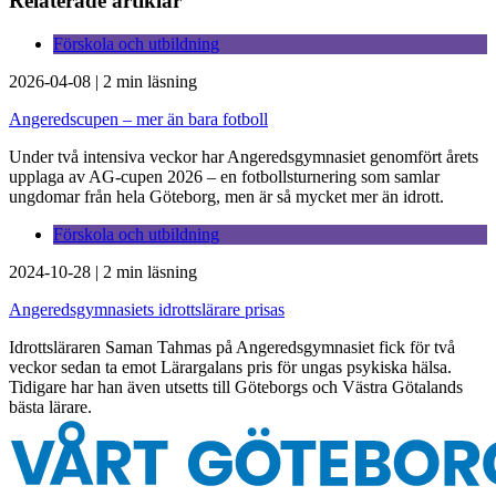
Relaterade artiklar
Förskola och utbildning
2026-04-08
|
2 min läsning
Angeredscupen – mer än bara fotboll
Under två intensiva veckor har Angeredsgymnasiet genomfört årets
upplaga av AG-cupen 2026 – en fotbollsturnering som samlar
ungdomar från hela Göteborg, men är så mycket mer än idrott.
Förskola och utbildning
2024-10-28
|
2 min läsning
Angeredsgymnasiets idrottslärare prisas
Idrottsläraren Saman Tahmas på Angeredsgymnasiet fick för två
veckor sedan ta emot Lärargalans pris för ungas psykiska hälsa.
Tidigare har han även utsetts till Göteborgs och Västra Götalands
bästa lärare.