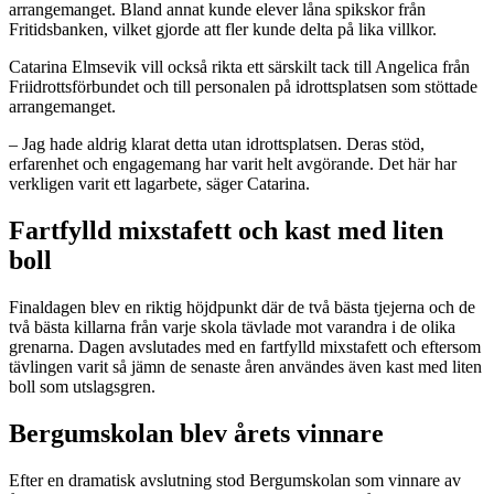
arrangemanget. Bland annat kunde elever låna spikskor från
Fritidsbanken, vilket gjorde att fler kunde delta på lika villkor.
Catarina Elmsevik vill också rikta ett särskilt tack till Angelica från
Friidrottsförbundet och till personalen på idrottsplatsen som stöttade
arrangemanget.
– Jag hade aldrig klarat detta utan idrottsplatsen. Deras stöd,
erfarenhet och engagemang har varit helt avgörande. Det här har
verkligen varit ett lagarbete, säger Catarina.
Fartfylld mixstafett och kast med liten
boll
Finaldagen blev en riktig höjdpunkt där de två bästa tjejerna och de
två bästa killarna från varje skola tävlade mot varandra i de olika
grenarna. Dagen avslutades med en fartfylld mixstafett och eftersom
tävlingen varit så jämn de senaste åren användes även kast med liten
boll som utslagsgren.
Bergumskolan blev årets vinnare
Efter en dramatisk avslutning stod Bergumskolan som vinnare av