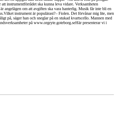
för att instrumentförrådet ska kunna leva vidare. Verksamheten
är angelägen om att avgiften ska vara hanterlig. Musik får inte bli en
.Vilket instrument är populärast?– Fiolen. Det förvånar mig lite, men
tåligt på, säger han och sneglar på en stukad kvartscello. Mannen med
dsverksamheter på www.orgryte.goteborg.seHär presenterar vi i