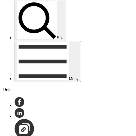
Sök
Meny
Dela