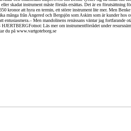
eller skadat instrument måste förstås ersättas. Det är en förutsättning 
50 kronor att hyra en termin, ett större instrument lite mer. Men Benke 
är lika många från Angered och Bergsjön som Askim som är kunder hos oss
på att entusiasmera.– Men mandolinens renässans väntar jag fortfarande o
ARS HJERTBERGFotnot: Läs mer om instrumentförrådet under resursnämn
ttar du på www.vartgoteborg.se