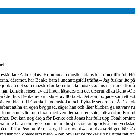
ell.
reståndare Arbetsplats: Kommunala musikskolans instrumentförråd, Hög
, däremot, har Benke bara i undantagsfall träffat.– Jag fuskar lite på al
ttre jobb än det som maestro för kommunala musikskolans instrumentförråd
tog han konsekvensen av att ingen låtsades om det ursprungliga Bengt-
rrådet fick Benke redan i slutet av 80-talet. Det som började som ett ex
 på den tiden till i Gamla Lundenskolan och flyttade senare in i Ånäss
art att ha en egen byggnad, säger han och låter blicken gå ett varv runt
om som sitter och fixar med ventilerna på en sliten altsaxofon.Förråde
mhet. Det kan nog dröja för Benke och Jonas har fullt upp.Totalt omfatt
r inte bara som bytesbank utan i hög utsträckning också som verkstad.– D
n fiffig lösning för ett sargat instrument.– Jag trivs verkligen här, säg
kvällar och ohälsosam miljö.Även om Benke tycker sig ha hittat rätt finn