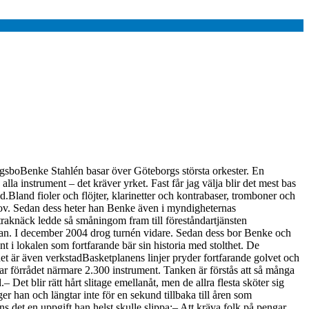
sboBenke Stahlén basar över Göteborgs största orkester. En
la instrument – det kräver yrket. Fast får jag välja blir det mest bas
.Bland fioler och flöjter, klarinetter och kontrabaser, tromboner och
Olov. Sedan dess heter han Benke även i myndigheternas
traknäck ledde så småningom fram till föreståndartjänsten
kolan. I december 2004 drog turnén vidare. Sedan dess bor Benke och
 i lokalen som fortfarande bär sin historia med stolthet. De
t är även verkstadBasketplanens linjer pryder fortfarande golvet och
ar förrådet närmare 2.300 instrument. Tanken är förstås att så många
et blir rätt hårt slitage emellanåt, men de allra flesta sköter sig
er han och längtar inte för en sekund tillbaka till åren som
s det en uppgift han helst skulle slippa:– Att kräva folk på pengar.