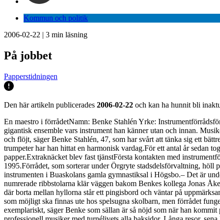
Kommun och politik
2006-02-22
|
3
min läsning
På jobbet
Papperstidningen
Den här artikeln publicerades
2006-02-22
och kan ha hunnit bli inaktu
En maestro i förrådetNamn: Benke Stahlén Yrke: Instrumentförrådsfö
gigantisk ensemble vars instrument han känner utan och innan. Musikerna
och flöjt, säger Benke Stahlén, 47, som har svårt att tänka sig ett bä
trumpeter har han hittat en harmonisk vardag.För ett antal år sedan 
papper.Extraknäcket blev fast tjänstFörsta kontakten med instrumentfö
1995.Förrådet, som sorterar under Örgryte stadsdelsförvaltning, höll
instrumenten i Buaskolans gamla gymnastiksal i Högsbo.– Det är underb
numrerade ribbstolarna klär väggen bakom Benkes kollega Jonas Åkerbl
där borta mellan hyllorna står ett pingisbord och väntar på uppmärksa
som möjligt ska finnas ute hos spelsugna skolbarn, men förrådet fungera
exemplariskt, säger Benke som sällan är så nöjd som när han kommit på e
professionell musiker med turnélivets alla baksidor. Långa resor, sena 