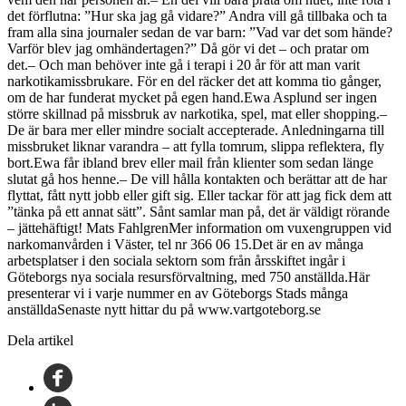
det förflutna: ”Hur ska jag gå vidare?” Andra vill gå tillbaka och ta
fram alla sina journaler sedan de var barn: ”Vad var det som hände?
Varför blev jag omhändertagen?” Då gör vi det – och pratar om
det.– Och man behöver inte gå i terapi i 20 år för att man varit
narkotikamissbrukare. För en del räcker det att komma tio gånger,
om de har funderat mycket på egen hand.Ewa Asplund ser ingen
större skillnad på missbruk av narkotika, spel, mat eller shopping.–
De är bara mer eller mindre socialt accepterade. Anledningarna till
missbruket liknar varandra – att fylla tomrum, slippa reflektera, fly
bort.Ewa får ibland brev eller mail från klienter som sedan länge
slutat gå hos henne.– De vill hålla kontakten och berättar att de har
flyttat, fått nytt jobb eller gift sig. Eller tackar för att jag fick dem att
”tänka på ett annat sätt”. Sånt samlar man på, det är väldigt rörande
– jättehäftigt! Mats FahlgrenMer information om vuxengruppen vid
narkomanvården i Väster, tel nr 366 06 15.Det är en av många
arbetsplatser i den sociala sektorn som från årsskiftet ingår i
Göteborgs nya sociala resursförvaltning, med 750 anställda.Här
presenterar vi i varje nummer en av Göteborgs Stads många
anställdaSenaste nytt hittar du på www.vartgoteborg.se
Dela artikel