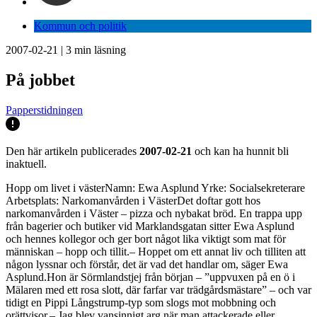
Kommun och politik
2007-02-21
|
3
min läsning
På jobbet
Papperstidningen
Den här artikeln publicerades
2007-02-21
och kan ha hunnit bli
inaktuell.
Hopp om livet i västerNamn: Ewa Asplund Yrke: Socialsekreterare
Arbetsplats: Narkomanvården i VästerDet doftar gott hos
narkomanvården i Väster – pizza och nybakat bröd. En trappa upp
från bagerier och butiker vid Marklandsgatan sitter Ewa Asplund
och hennes kollegor och ger bort något lika viktigt som mat för
människan – hopp och tillit.– Hoppet om ett annat liv och tilliten att
någon lyssnar och förstår, det är vad det handlar om, säger Ewa
Asplund.Hon är Sörmlandstjej från början – ”uppvuxen på en ö i
Mälaren med ett rosa slott, där farfar var trädgårdsmästare” – och var
tidigt en Pippi Långstrump-typ som slogs mot mobbning och
orättvisor.– Jag blev vansinnigt arg när man attackerade eller