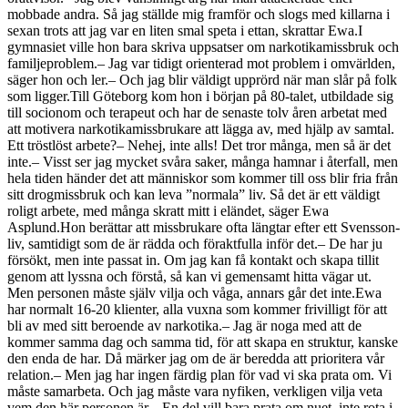
mobbade andra. Så jag ställde mig framför och slogs med killarna i
sexan trots att jag var en liten smal speta i ettan, skrattar Ewa.I
gymnasiet ville hon bara skriva uppsatser om narkotikamissbruk och
familjeproblem.– Jag var tidigt orienterad mot problem i omvärlden,
säger hon och ler.– Och jag blir väldigt upprörd när man slår på folk
som ligger.Till Göteborg kom hon i början på 80-talet, utbildade sig
till socionom och terapeut och har de senaste tolv åren arbetat med
att motivera narkotikamissbrukare att lägga av, med hjälp av samtal.
Ett tröstlöst arbete?– Nehej, inte alls! Det tror många, men så är det
inte.– Visst ser jag mycket svåra saker, många hamnar i återfall, men
hela tiden händer det att människor som kommer till oss blir fria från
sitt drogmissbruk och kan leva ”normala” liv. Så det är ett väldigt
roligt arbete, med många skratt mitt i eländet, säger Ewa
Asplund.Hon berättar att missbrukare ofta längtar efter ett Svensson-
liv, samtidigt som de är rädda och föraktfulla inför det.– De har ju
försökt, men inte passat in. Om jag kan få kontakt och skapa tillit
genom att lyssna och förstå, så kan vi gemensamt hitta vägar ut.
Men personen måste själv vilja och våga, annars går det inte.Ewa
har normalt 16-20 klienter, alla vuxna som kommer frivilligt för att
bli av med sitt beroende av narkotika.– Jag är noga med att de
kommer samma dag och samma tid, för att skapa en struktur, kanske
den enda de har. Då märker jag om de är beredda att prioritera vår
relation.– Men jag har ingen färdig plan för vad vi ska prata om. Vi
måste samarbeta. Och jag måste vara nyfiken, verkligen vilja veta
vem den här personen är.– En del vill bara prata om nuet, inte rota i