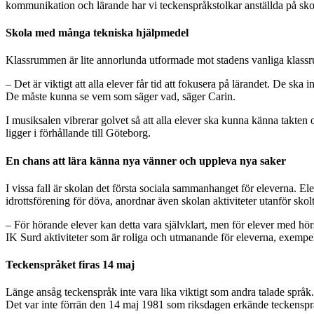
kommunikation och lärande har vi teckenspråkstolkar anställda på sko
Skola med många tekniska hjälpmedel
Klassrummen är lite annorlunda utformade mot stadens vanliga klass
– Det är viktigt att alla elever får tid att fokusera på lärandet. De ska
De måste kunna se vem som säger vad, säger Carin.
I musiksalen vibrerar golvet så att alla elever ska kunna känna takten
ligger i förhållande till Göteborg.
En chans att lära känna nya vänner och uppleva nya saker
I vissa fall är skolan det första sociala sammanhanget för eleverna. 
idrottsförening för döva, anordnar även skolan aktiviteter utanför skolt
– För hörande elever kan detta vara självklart, men för elever med hö
IK Surd aktiviteter som är roliga och utmanande för eleverna, exempelv
Teckenspråket firas 14 maj
Länge ansåg teckenspråk inte vara lika viktigt som andra talade språk. 
Det var inte förrän den 14 maj 1981 som riksdagen erkände teckensprå