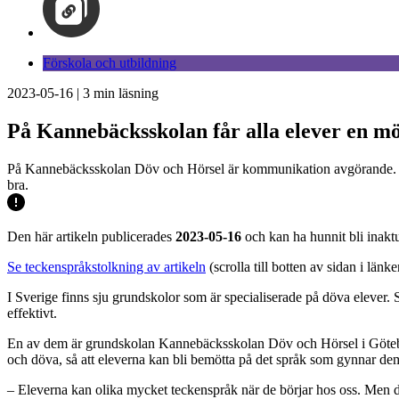
Förskola och utbildning
2023-05-16
|
3
min läsning
På Kannebäcksskolan får alla elever en m
På Kannebäcksskolan Döv och Hörsel är kommunikation avgörande. Me
bra.
Den här artikeln publicerades
2023-05-16
och kan ha hunnit bli inaktu
Se teckenspråkstolkning av artikeln
(scrolla till botten av sidan i länke
I Sverige finns sju grundskolor som är specialiserade på döva elever.
effektivt.
En av dem är grundskolan Kannebäcksskolan Döv och Hörsel i Göteborg.
och döva, så att eleverna kan bli bemötta på det språk som gynnar dem
– Eleverna kan olika mycket teckenspråk när de börjar hos oss. Men 