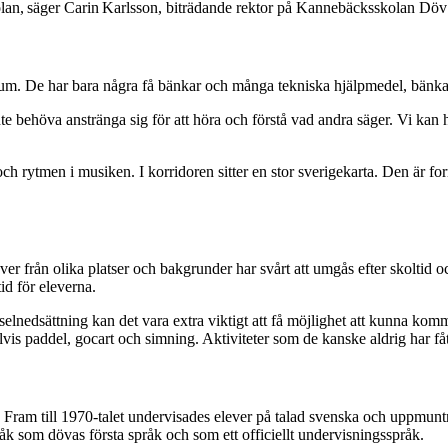
lan, säger Carin Karlsson, biträdande rekto
r på Kannebäcksskolan Döv 
rum. De har bara några få bänkar och många tekniska hjälpmedel
, bänka
 inte behöva anstränga sig för att höra och förstå vad andra säger. Vi kan 
 och rytmen i musiken. I korridoren sitter en stor sverigekarta. Den är 
Elever från olika platser och bakgrunder har svårt att umgås efter skolt
id för eleverna.
rselnedsättning kan det vara extra viktigt att få möjlighet att kunna 
is paddel, gocart och simning. Aktiviteter som de kanske aldrig har fått
Fram till 1970-talet undervisades elever på talad svenska och uppmuntrad
k som dövas första språk och som ett officiellt undervisningsspråk.