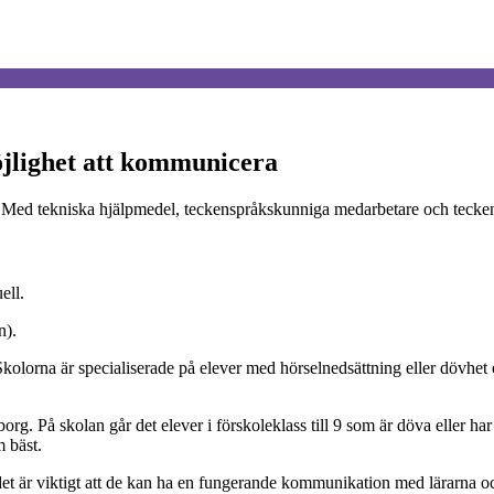
öjlighet att kommunicera
d tekniska hjälpmedel, teckenspråkskunniga medarbetare och teckenspr
ell.
n).
Skolorna är specialiserade på elever med hörselnedsättning eller dövhet 
 På skolan går det elever i förskoleklass till 9 som är döva eller har
 bäst.
det är viktigt att de kan ha en fungerande kommunikation med lärarna o