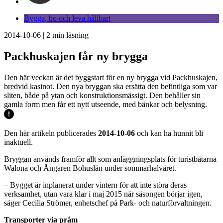
Bygga, bo och leva hållbart
2014-10-06
|
2
min läsning
Packhuskajen får ny brygga
Den här veckan är det byggstart för en ny brygga vid Packhuskajen,
bredvid kasinot. Den nya bryggan ska ersätta den befintliga som var
sliten, både på ytan och konstruktionsmässigt. Den behåller sin
gamla form men får ett nytt utseende, med bänkar och belysning.
Den här artikeln publicerades
2014-10-06
och kan ha hunnit bli
inaktuell.
Bryggan används framför allt som anläggningsplats för turistbåtarna
Walona och Ångaren Bohuslän under sommarhalvåret.
– Bygget är inplanerat under vintern för att inte störa deras
verksamhet, utan vara klar i maj 2015 när säsongen börjar igen,
säger Cecilia Strömer, enhetschef på Park- och naturförvaltningen.
Transporter via pråm