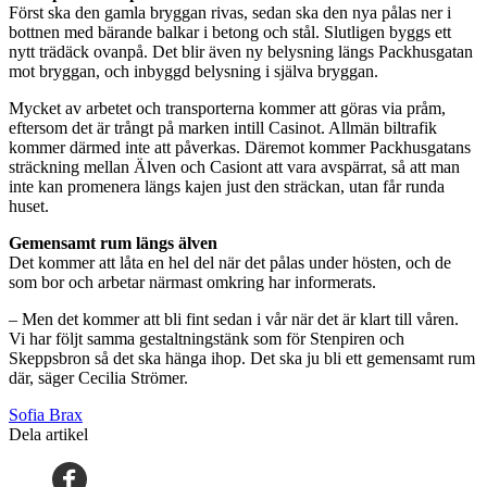
Först ska den gamla bryggan rivas, sedan ska den nya pålas ner i
bottnen med bärande balkar i betong och stål. Slutligen byggs ett
nytt trädäck ovanpå. Det blir även ny belysning längs Packhusgatan
mot bryggan, och inbyggd belysning i själva bryggan.
Mycket av arbetet och transporterna kommer att göras via pråm,
eftersom det är trångt på marken intill Casinot. Allmän biltrafik
kommer därmed inte att påverkas. Däremot kommer Packhusgatans
sträckning mellan Älven och Casiont att vara avspärrat, så att man
inte kan promenera längs kajen just den sträckan, utan får runda
huset.
Gemensamt rum längs älven
Det kommer att låta en hel del när det pålas under hösten, och de
som bor och arbetar närmast omkring har informerats.
– Men det kommer att bli fint sedan i vår när det är klart till våren.
Vi har följt samma gestaltningstänk som för Stenpiren och
Skeppsbron så det ska hänga ihop. Det ska ju bli ett gemensamt rum
där, säger Cecilia Strömer.
Sofia Brax
Dela artikel