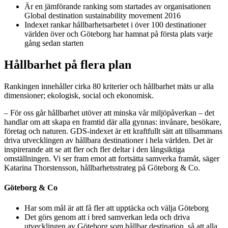
Är en jämförande ranking som startades av organisationen
Global destination sustainability movement 2016
Indexet rankar hållbarhetsarbetet i över 100 destinationer
världen över och Göteborg har hamnat på första plats varje
gång sedan starten
Hållbarhet på flera plan
Rankingen innehåller cirka 80 kriterier och hållbarhet mäts ur alla
dimensioner; ekologisk, social och ekonomisk.
– För oss går hållbarhet utöver att minska vår miljöpåverkan – det
handlar om att skapa en framtid där alla gynnas: invånare, besökare,
företag och naturen. GDS-indexet är ett kraftfullt sätt att tillsammans
driva utvecklingen av hållbara destinationer i hela världen. Det är
inspirerande att se att fler och fler deltar i den långsiktiga
omställningen. Vi ser fram emot att fortsätta samverka framåt, säger
Katarina Thorstensson, hållbarhetsstrateg på Göteborg & Co.
Göteborg & Co
Har som mål är att få fler att upptäcka och välja Göteborg
Det görs genom att i bred samverkan leda och driva
utvecklingen av Göteborg som hållbar destination, så att alla